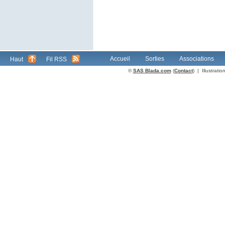
Accueil
Sorties
Associations
Haut
Fil RSS
©
SAS Blada.com
(
Contact
) | Illustrat