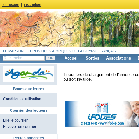
connexion
|
inscription
le marron - chroniques atypiques de la guyane française
Accueil
Sorties
Associations
Erreur lors du chargement de l'annonce de
ou soit invalide.
Boîtes aux lettres
Conditions d'utilisation
Courrier des lecteurs
Lire le courrier
Envoyer un courrier
Petites annonces