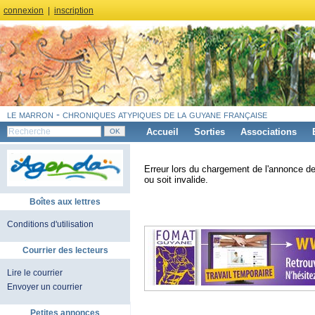
connexion
|
inscription
le marron - chroniques atypiques de la guyane française
Accueil
Sorties
Associations
Erreur lors du chargement de l'annonce de
ou soit invalide.
Boîtes aux lettres
Conditions d'utilisation
Courrier des lecteurs
Lire le courrier
Envoyer un courrier
Petites annonces