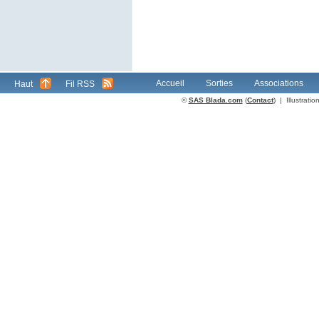
Accueil
Sorties
Associations
Haut
Fil RSS
©
SAS Blada.com
(
Contact
) | Illustrat