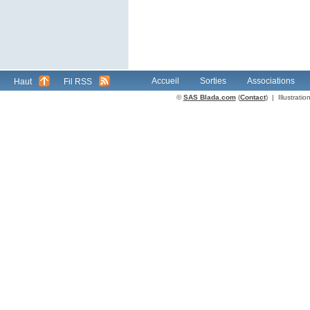
Accueil
Sorties
Associations
Haut
Fil RSS
©
SAS Blada.com
(
Contact
) | Illustrat