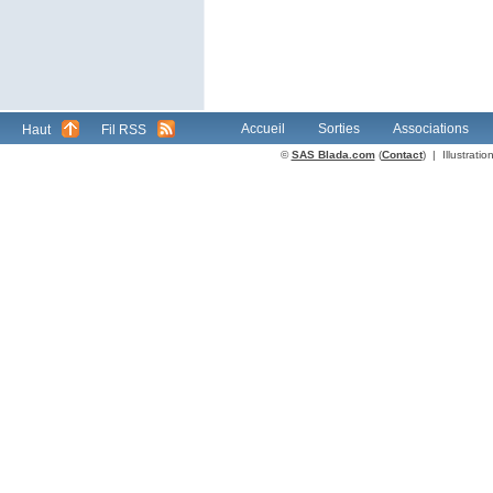
Accueil
Sorties
Associations
Haut
Fil RSS
©
SAS Blada.com
(
Contact
) | Illustrat