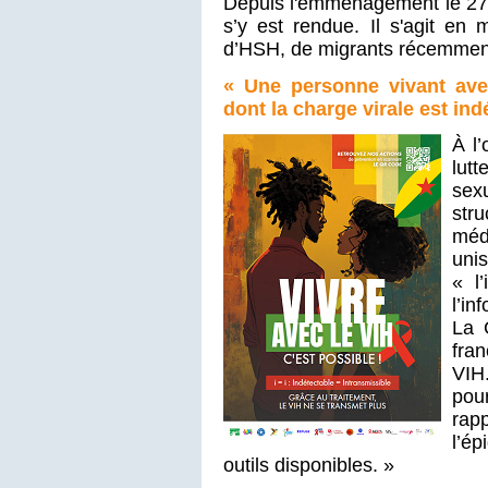
Depuis l'emménagement le 27 
s’y est rendue. Il s'agit en
d’HSH, de migrants récemment a
« Une personne vivant avec
dont la charge virale est ind
À l’
lut
sex
str
méd
uni
« l
l’in
La 
fra
VIH
pour
rapp
l’é
outils disponibles. »