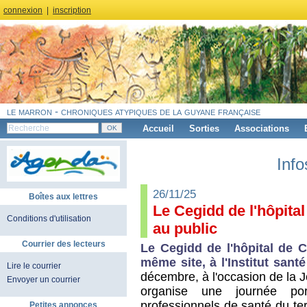
connexion
|
inscription
le marron - chroniques atypiques de la guyane française
Accueil
Sorties
Associations
Info
26/11/25
Boîtes aux lettres
Le Cegidd de l'hôpita
Conditions d'utilisation
au public
Courrier des lecteurs
Le Cegidd de l'hôpital de 
même site, à l'Institut san
Lire le courrier
décembre, à l'occasion de la Jo
Envoyer un courrier
organise une journée por
professionnels de santé du terr
Petites annonces