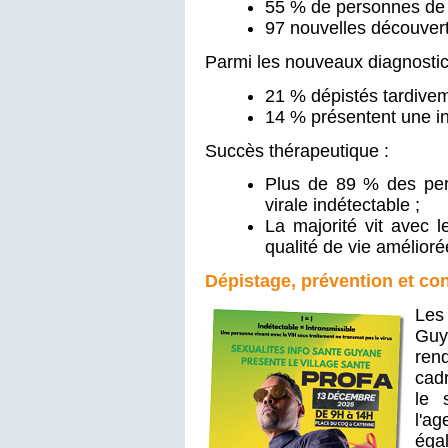
55 % de personnes de 
97 nouvelles découver
Parmi les nouveaux diagnostic
21 % dépistés tardivem
14 % présentent une in
Succès thérapeutique :
Plus de 89 % des per
virale indétectable ;
La majorité vit avec 
qualité de vie amélioré
Dépistage, prévention et con
Les 
Guy
ren
cadr
le 
l'a
éga