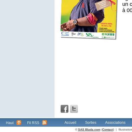
un 
à 0
Accueil
Sorties
Associations
Haut
Fil RSS
©
SAS Blada.com
(
Contact
) | Illustrat