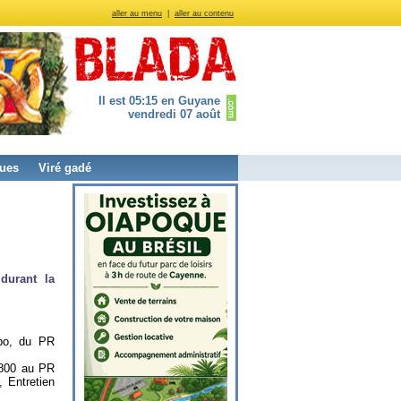
aller au menu
|
aller au contenu
Il est 05:15 en Guyane
vendredi 07 août
ues
Viré gadé
durant la
ubo, du PR
+800 au PR
 Entretien