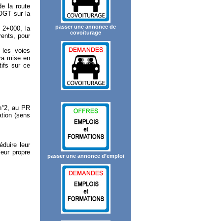
e la route
ROGT sur la
passer une annonce de
 2+000, la
covoiturage
rents, pour
 les voies
era mise en
tifs sur ce
 n°2, au PR
ation (sens
éduire leur
leur propre
passer une annonce d’emploi