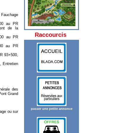
, Fauchage
000 au PR
ment de la
Raccourcis
000 au PR
000 au PR
PR 93+500,
 Entretien
nérale des
 Pont Grand
passer une petite annonce
rage ou sur