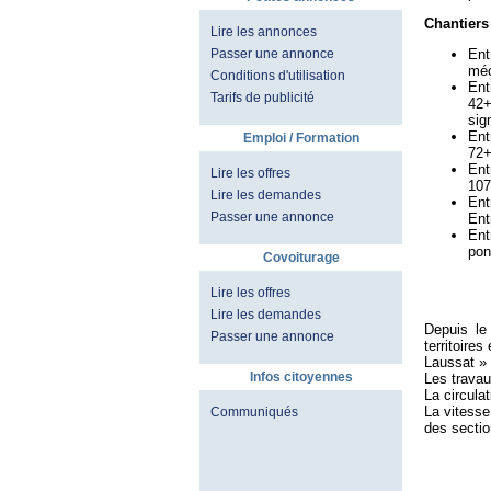
Chantiers 
Lire les annonces
Ent
Passer une annonce
méc
Conditions d'utilisation
En
Tarifs de publicité
42+
sig
Ent
Emploi / Formation
72+
En
Lire les offres
107
Lire les demandes
Ent
Passer une annonce
Ent
Ent
pon
Covoiturage
Lire les offres
Lire les demandes
Depuis le
Passer une annonce
territoire
Laussat »
Infos citoyennes
Les travau
La circula
La vitesse
Communiqués
des sectio