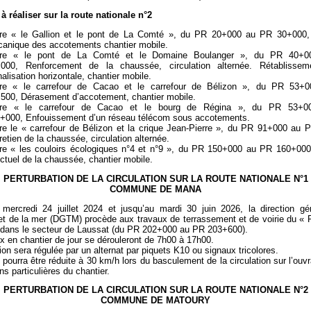
à réaliser sur la route nationale n°2
re « le Gallion et le pont de La Comté », du PR 20+000 au PR 30+000
anique des accotements chantier mobile.
tre « le pont de La Comté et le Domaine Boulanger », du PR 40+
000, Renforcement de la chaussée, circulation alternée. Rétablisse
nalisation horizontale, chantier mobile.
re « le carrefour de Cacao et le carrefour de Bélizon », du PR 53+
500, Dérasement d’accotement, chantier mobile.
tre « le carrefour de Cacao et le bourg de Régina », du PR 53+
+000, Enfouissement d’un réseau télécom sous accotements.
re le « carrefour de Bélizon et la crique Jean-Pierre », du PR 91+000 au 
retien de la chaussée, circulation alternée.
re « les couloirs écologiques n°4 et n°9 », du PR 150+000 au PR 160+000,
ctuel de la chaussée, chantier mobile.
PERTURBATION DE LA CIRCULATION SUR LA ROUTE NATIONALE N°1
COMMUNE DE MANA
 mercredi 24 juillet 2024 et jusqu’au mardi 30 juin 2026, la direction gé
s et de la mer (DGTM) procède aux travaux de terrassement et de voirie du «
 dans le secteur de Laussat (du PR 202+000 au PR 203+600).
x en chantier de jour se dérouleront de 7h00 à 17h00.
tion sera régulée par un alternat par piquets K10 ou signaux tricolores.
 pourra être réduite à 30 km/h lors du basculement de la circulation sur l’ouv
ns particulières du chantier.
PERTURBATION DE LA CIRCULATION SUR LA ROUTE NATIONALE N°2
COMMUNE DE MATOURY