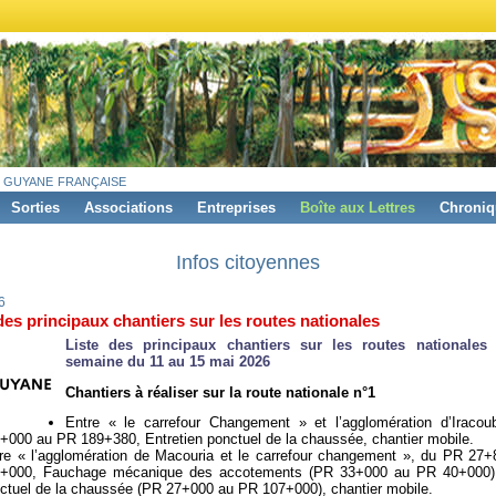
 guyane française
Sorties
Associations
Entreprises
Boîte aux Lettres
Chroniq
Infos citoyennes
6
des principaux chantiers sur les routes nationales
Liste des principaux chantiers sur les routes nationales 
semaine du 11 au 15 mai 2026
Chantiers à réaliser sur la route nationale n°1
Entre « le carrefour Changement » et l’agglomération d’Iraco
+000 au PR 189+380, Entretien ponctuel de la chaussée, chantier mobile.
re « l’agglomération de Macouria et le carrefour changement », du PR 27
+000, Fauchage mécanique des accotements (PR 33+000 au PR 40+000),
ctuel de la chaussée (PR 27+000 au PR 107+000), chantier mobile.