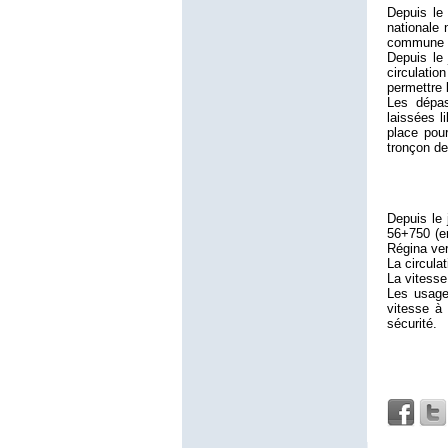
Depuis le
nationale 
commune d
Depuis le
circulatio
permettre 
Les dépas
laissées l
place pour
tronçon de 
Depuis le 
56+750 (en
Régina ver
La circula
La vitesse
Les usager
vitesse à 
sécurité.