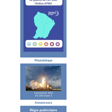
Photothèque
Lancements 2022
Vol 259 Ariane 5
Annonceurs
Régie publicitaire