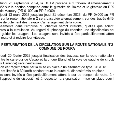
 lundi 23 septembre 2024, la DGTM procède aux travaux d’aménagement d
n°2 sur la section comprise entre le giratoire de Balata et le giratoire du P
e Matoury (PR 0+000 au PR 2+000).
 jeudi 13 mars 2025 jusqu’au jeudi 31 décembre 2026, du PR 0+000 au PR
n sur la route nationale n°2 sera basculée alternativement sur des tracés diffé
le déroulement des travaux d’aménagement de la voirie.
sements dans l’emprise du chantier seront interdits, quelles que soient
ibres à la circulation. Au regard du phasage du chantier, une signalisation s
 guider les usagers. Les usagers sont invités à être particulièrement atten
route et à réduire leur vitesse.
PERTURBATION DE LA CIRCULATION SUR LA ROUTE NATIONALE N°2
COMMUNE DE ROURA
jeudi 20 février 2025 jusqu’à finalisation des travaux, sur la route nationale
tre le carrefour de Cacao et la crique Blanche) la voie de gauche de circul
s Cayenne) sera neutralisée.
tion est réglementée par la mise en place d’un alternant de type B15/C18.
 est limitée à 30 km/h pendant toute la durée du dispositif mis en place.
s sont invités à être particulièrement attentifs sur ce tronçon de route, à r
l’approche du dispositif et à respecter la signalisation mise en place pour 