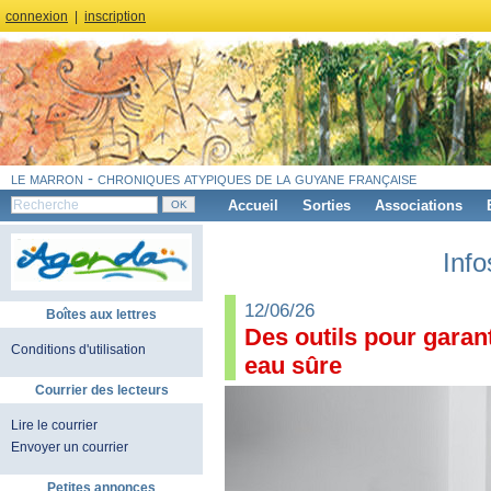
connexion
|
inscription
le marron - chroniques atypiques de la guyane française
Accueil
Sorties
Associations
Info
12/06/26
Boîtes aux lettres
Des outils pour garant
Conditions d'utilisation
eau sûre
Courrier des lecteurs
Lire le courrier
Envoyer un courrier
Petites annonces