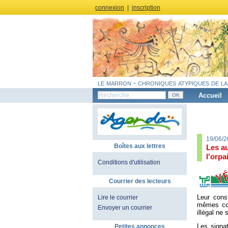
connexion
|
inscription
le marron - chroniques atypiques de la
Accueil
19/06/2
Boîtes aux lettres
Les au
l'orpai
Conditions d'utilisation
Courrier des lecteurs
Leur cons
Lire le courrier
mêmes con
Envoyer un courrier
illégal ne 
Les signat
Petites annonces