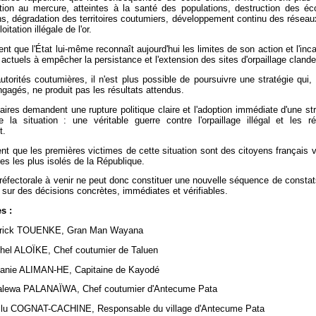
tion au mercure, atteintes à la santé des populations, destruction des é
, dégradation des territoires coutumiers, développement continu des réseau
loitation illégale de l'or.
nent que l'État lui-même reconnaît aujourd'hui les limites de son action et l'inc
s actuels à empêcher la persistance et l'extension des sites d'orpaillage clande
utorités coutumières, il n'est plus possible de poursuivre une stratégie qui,
agés, ne produit pas les résultats attendus.
aires demandent une rupture politique claire et l'adoption immédiate d'une str
e la situation : une véritable guerre contre l'orpaillage illégal et les r
t.
lent que les premières victimes de cette situation sont des citoyens français 
ires les plus isolés de la République.
préfectorale à venir ne peut donc constituer une nouvelle séquence de constats
sur des décisions concrètes, immédiates et vérifiables.
s :
rick TOUENKE, Gran Man Wayana
hel ALOÏKE, Chef coutumier de Taluen
anie ALIMAN-HE, Capitaine de Kayodé
alewa PALANAÏWA, Chef coutumier d'Antecume Pata
ilu COGNAT-CACHINE, Responsable du village d'Antecume Pata