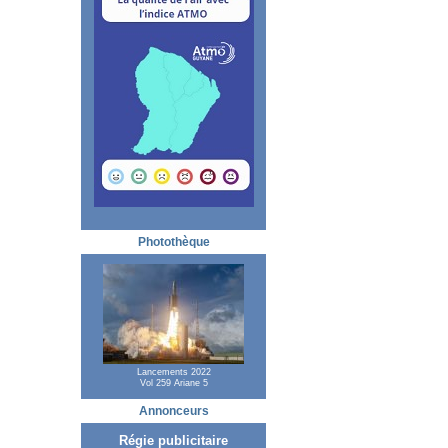
Photothèque
Lancements 2022
Vol 259 Ariane 5
Annonceurs
Régie publicitaire