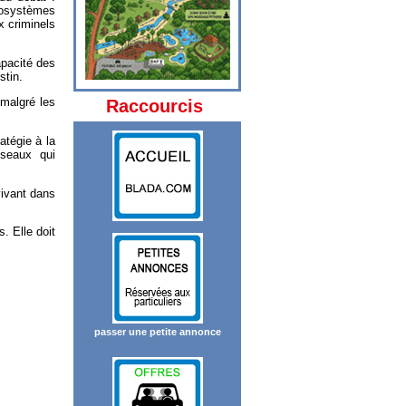
cosystèmes
x criminels
apacité des
stin.
 malgré les
Raccourcis
atégie à la
éseaux qui
vivant dans
. Elle doit
passer une petite annonce