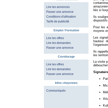
contamina
amazoniens
Lire les annonces
liés à l'exp
Passer une annonce
Conditions d'utilisation
Ils soulig
dispositif
Tarifs de publicité
Pour les a
Emploi / Formation
moyens eng
Les signat
Lire les offres
hauteur d
Lire les demandes
l'organisen
Passer une annonce
Ils rappel
les territo
Covoiturage
La visite 
Lire les offres
déboucher 
Lire les demandes
Signataire
Passer une annonce
Pat
Infos citoyennes
Mic
Communiqués
Mél
Aït
Kul