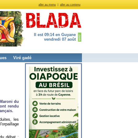
aller au menu
|
aller au contenu
Il est 09:14 en Guyane
vendredi 07 août
ues
Viré gadé
-Maroni du
 ont rendu
ançais.
uites, les
orpaillage
 du débat :