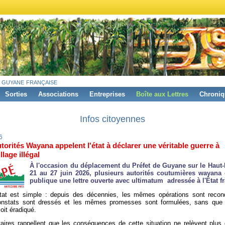
 guyane française
Sorties
Associations
Entreprises
Boîte aux Lettres
Chroniq
Infos citoyennes
6
torités Wayana appelent l'état à déclarer une véritable guerre à
llage illégal
À l'occasion du déplacement du Préfet de Guyane sur le Haut
21 au 27 juin 2026, plusieurs autorités coutumières wayana
publique une lettre ouverte avec ultimatum adressée à l'État fr
tat est simple : depuis des décennies, les mêmes opérations sont recond
stats sont dressés et les mêmes promesses sont formulées, sans que l'
soit éradiqué.
aires rappellent que les conséquences de cette situation ne relèvent plus