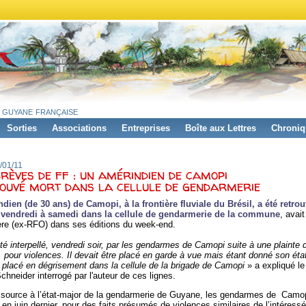
 guyane française
Sorties
Associations
Entreprises
Boîte aux Lettres
Chroniq
1/01/11
brèves de ff : un amérindien de camopi
ouvé mort dans la cellule de gendarmerie
ien (de 30 ans) de Camopi, à la frontière fluviale du Brésil, a été retro
e vendredi à samedi dans la cellule de gendarmerie de la commune
, avait
re (ex-RFO) dans ses éditions du week-end.
été interpellé, vendredi soir, par les gendarmes de Camopi suite à une plainte 
 pour violences. Il devait être placé en garde à vue mais étant donné son état
té placé en dégrisement dans la cellule de la brigade de Camopi
» a expliqué le
chneider interrogé par l'auteur de ces lignes.
 source à l’état-major de la gendarmerie de Guyane, les gendarmes de Camop
, en juin dernier, pour des faits présumés de violences similaires de l’intéressé