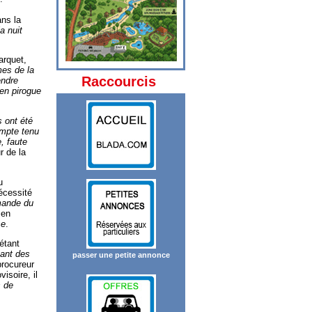
ns la
a nuit
arquet,
mes de la
Raccourcis
endre
 en pirogue
s ont été
ompte tenu
, faute
r de la
u
écessité
mande du
 en
se
.
étant
nant des
passer une petite annonce
procureur
isoire, il
s de