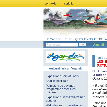
connexion
|
inscription
le marron - chroniques atypiques de la
Accueil
jodla 1
les 
retr
Aujourd'hui sur l'Agenda
Un Amérind
la nuit d
Exposition : Ship of Fools
Guyane 1è
Koati le petit train
«
Il avait 
Palmetum de guyane :
concubine,
Programme des visites
guidées
il avait é
François S
Exposition : Dans l’œil d'Albert
Londres
Selon une
Weki den sabi : Réveiller les
été saisis