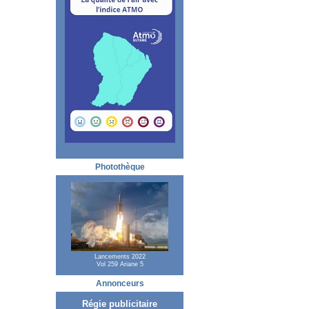
Photothèque
Lancements 2022
Vol 259 Ariane 5
Annonceurs
Régie publicitaire