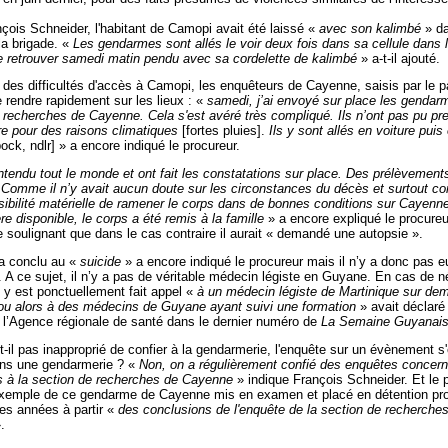
çois Schneider, l'habitant de Camopi avait été laissé «
avec son kalimbé
» da
la brigade. «
Les gendarmes sont allés le voir deux fois dans sa cellule dans l
e retrouver samedi matin pendu avec sa cordelette de kalimbé
» a-t-il ajouté.
on des difficultés d'accès à Camopi, les enquêteurs de Cayenne, saisis par le p
e rendre rapidement sur les lieux : «
samedi, j’ai envoyé sur place les gendar
 recherches de Cayenne. Cela s'est avéré très compliqué. Ils n’ont pas pu pr
ère pour des raisons climatiques
[fortes pluies].
Ils y sont allés en voiture puis
pock, ndlr] » a encore indiqué le procureur.
entendu tout le monde et ont fait les constatations sur place. Des prélèvement
 Comme il n’y avait aucun doute sur les circonstances du décès et surtout c
sibilité matérielle de ramener le corps dans de bonnes conditions sur Cayenne
ère disponible, le corps a été remis à la famille
» a encore expliqué le procureu
 soulignant que dans le cas contraire il aurait « demandé une autopsie ».
 a conclu au «
suicide
» a encore indiqué le procureur mais il n’y a donc pas e
. A ce sujet, il n’y a pas de véritable médecin légiste en Guyane. En cas de n
il y est ponctuellement fait appel «
à un médecin légiste de Martinique sur de
ou alors à des médecins de Guyane ayant suivi une formation
» avait déclaré
l’Agence régionale de santé dans le dernier numéro de
La Semaine Guyanai
st-il pas inapproprié de confier à la gendarmerie, l'enquête sur un évènement s'
ans une gendarmerie ? «
Non, on a régulièrement confié des enquêtes concer
 à la section de recherches de Cayenne
» indique François Schneider. Et le 
'exemple de ce gendarme de Cayenne mis en examen et placé en détention prov
es années à partir «
des conclusions de l'enquête de la section de recherche
.