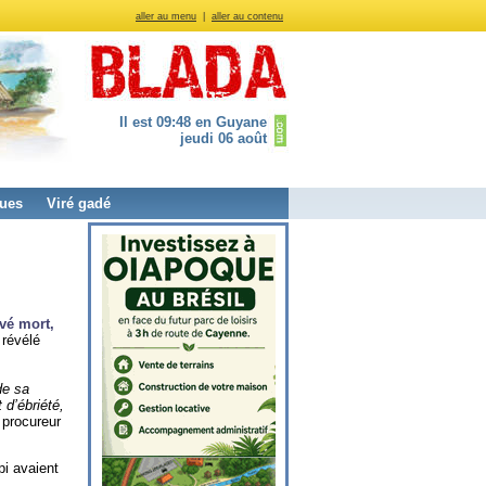
aller au menu
|
aller au contenu
Il est 09:48 en Guyane
jeudi 06 août
ues
Viré gadé
uvé mort,
 révélé
de sa
 d’ébriété,
 procureur
i avaient
.