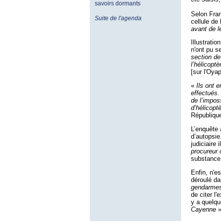
savoirs dormants
Selon Fran
Suite de l'agenda
cellule de 
avant de l
Illustrati
n'ont pu s
section de
l’hélicopt
[sur l'Oya
«
Ils ont 
effectués.
de l’impos
d’hélicopt
République
L’enquête
d’autopsie
judiciaire 
procureur 
substance 
Enfin, n'e
déroulé d
gendarmes
de citer l
y a quelqu
Cayenne
»