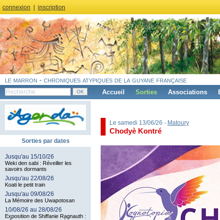
connexion
|
inscription
le marron - chroniques atypiques de la guyane française
Accueil
Sorties
Associations
Le samedi 13/06/26 -
Matoury
Chodyè Kontré
Sorties par dates
Jusqu'au 15/10/26
Weki den sabi : Réveiller les
savoirs dormants
Jusqu'au 22/08/26
Koati le petit train
Jusqu'au 09/08/26
La Mémoire des Uwapotosan
10/08/26 au 28/08/26
Exposition de Shiffanie Ragnauth :