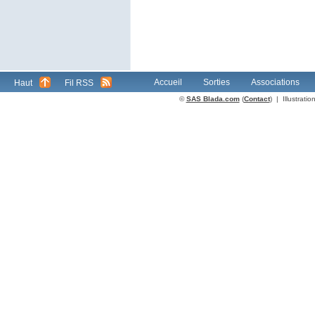
Accueil
Sorties
Associations
Haut
Fil RSS
©
SAS Blada.com
(
Contact
) | Illustrat