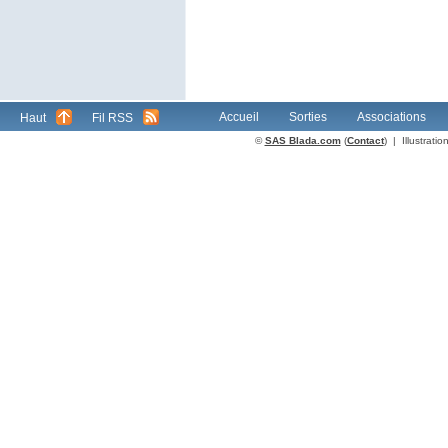
Accueil
Sorties
Associations
Haut
Fil RSS
©
SAS Blada.com
(
Contact
) | Illustrat