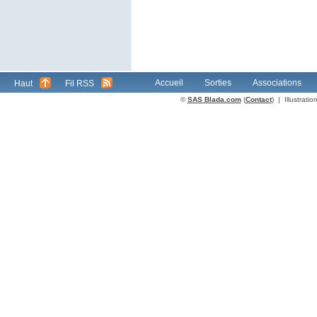
Accueil
Sorties
Associations
Haut
Fil RSS
©
SAS Blada.com
(
Contact
) | Illustrat