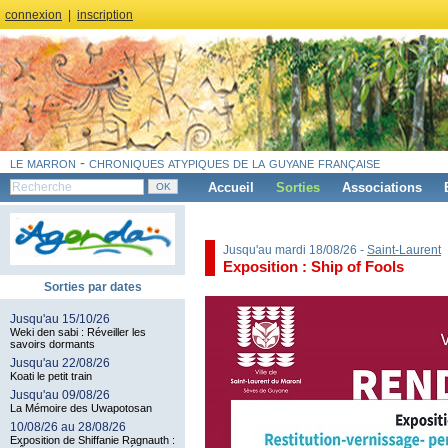
connexion
|
inscription
le marron - chroniques atypiques de la guyane française
Accueil
Sorties
Associations
Jusqu'au mardi 18/08/26 -
Saint-Laurent
Exposition : Ship of Fools
Sorties par dates
Jusqu'au 15/10/26
Weki den sabi : Réveiller les
savoirs dormants
Jusqu'au 22/08/26
Koati le petit train
Jusqu'au 09/08/26
La Mémoire des Uwapotosan
10/08/26 au 28/08/26
Exposition de Shiffanie Ragnauth :