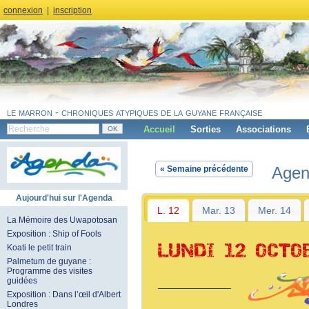
connexion
|
inscription
le marron - chroniques atypiques de la guyane française
Accueil
Sorties
Associations
Agen
« Semaine précédente
Aujourd'hui sur l'Agenda
L. 12
Mar. 13
Mer. 14
La Mémoire des Uwapotosan
Exposition : Ship of Fools
LUNDI 12 OCTO
Koati le petit train
Palmetum de guyane :
Programme des visites
guidées
Exposition : Dans l’œil d'Albert
Londres