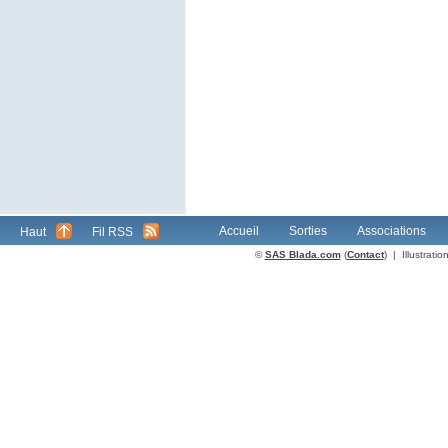
Accueil
Sorties
Associations
Haut
Fil RSS
©
SAS Blada.com
(
Contact
) | Illustrat