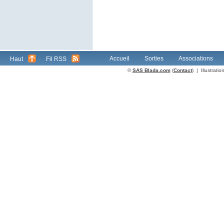
Accueil
Sorties
Associations
Haut
Fil RSS
©
SAS Blada.com
(
Contact
) | Illustrat