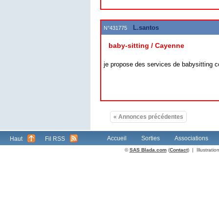
L.santos
N°431775
baby-sitting / Cayenne
je propose des services de babysitting co
« Annonces précédentes
Accueil
Sorties
Associations
Haut
Fil RSS
©
SAS Blada.com
(
Contact
) | Illustrat