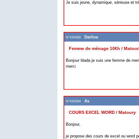
Je suis jeune, dynamique, sérieuse et trè
Darline
N°434399
Femme de ménage 10€h / Matour
Bonjour blada je suis une femme de menag
merci
As
N°434394
COURS EXCEL WORD / Matoury
Bonjour,
je propose des cours de excel ou word p