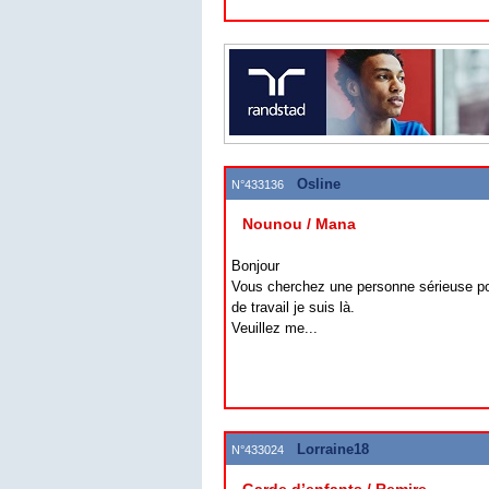
Osline
N°433136
Nounou / Mana
Bonjour
Vous cherchez une personne sérieuse po
de travail je suis là.
Veuillez me...
Lorraine18
N°433024