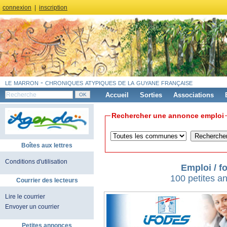
connexion
|
inscription
le marron - chroniques atypiques de la guyane française
Accueil
Sorties
Associations
Rechercher une annonce emploi
Boîtes aux lettres
Conditions d'utilisation
Emploi / 
100 petites 
Courrier des lecteurs
Lire le courrier
Envoyer un courrier
Petites annonces