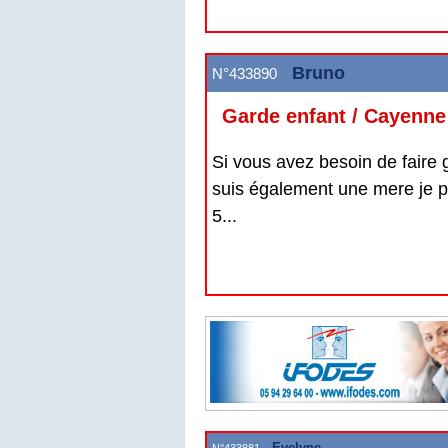
Bruno
N°433890
Garde enfant / Cayenne
Si vous avez besoin de faire g
suis également une mere je pr
5...
Evelyne
N°433881