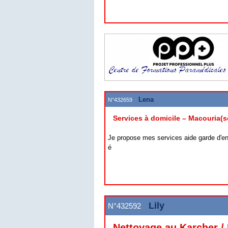
Lena
N°432659
Services à domicile – Macouria(s
Je propose mes services aide garde d'e
é
Lily
N°432592
Nettoyage au Karcher /