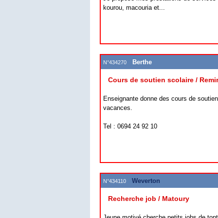
kourou, macouria et...
Berthe
N°434270
Cours de soutien scolaire / Remi
Enseignante donne des cours de soutien
vacances.
Tel : 0694 24 92 10
Weverton
N°434110
Recherche job / Matoury
Jeune motivé cherche petits jobs de ton