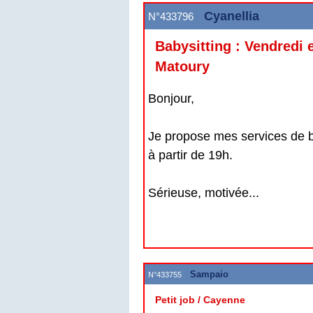
Cyanellia
N°433796
Babysitting : Vendredi e
Matoury
Bonjour,
Je propose mes services de ba
à partir de 19h.
Sérieuse, motivée...
Sampaio
N°433755
Petit job / Cayenne