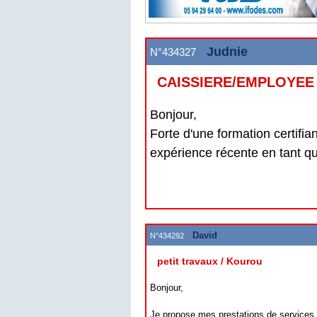
Judnie
N°434327
CAISSIERE/EMPLOYEE 
Bonjour,
Forte d'une formation certifia
expérience récente en tant qu
David
N°434292
petit travaux / Kourou
Bonjour,
Je propose mes prestations de services 