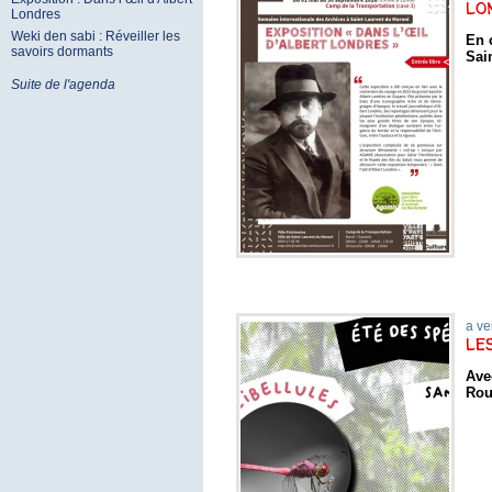
Londres
RDV
Sai
Weki den sabi : Réveiller les
c l'association AGAMIS
savoirs dormants
Suite de l'agenda
En savoir plus
sortie
a ve
le
en
ialiste de ces animaux
En 
Rou