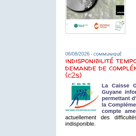
En savoir plus
communiqué
06/08/2026 -
indisponibilité temp
demande de complém
(c2s)
La Caisse G
Guyane info
permettant d
la Complémen
compte amel
actuellement des difficul
indisponible.