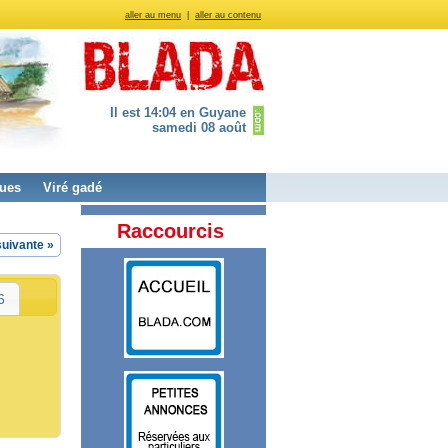
aller au menu
|
aller au contenu
Il est 14:04 en Guyane
samedi 08 août
ues
Viré gadé
Raccourcis
uivante »
6