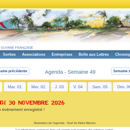
 guyane française
Sorties
Associations
Entreprises
Boîte aux Lettres
Chroniq
Agenda - Semaine 49
aine précédente
Semaine s
Mar. 01
Mer. 02
J. 03
V. 04
Sam. 05
Dim. 0
DI 30 NOVEMBRE 2026
 événement enregistré !
Illustration de l'agenda : Graf de Aleks Mercier.
Les informations contenues dans cet agenda sont extraites des rubriques sorties,