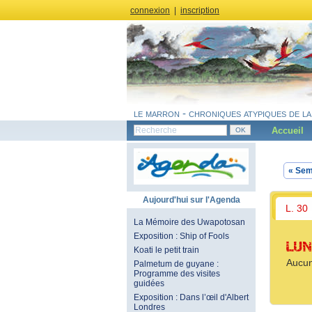
connexion
|
inscription
le marron - chroniques atypiques de la
Accueil
« Sem
Aujourd'hui sur l'Agenda
L. 30
La Mémoire des Uwapotosan
Exposition : Ship of Fools
LUN
Koati le petit train
Aucun
Palmetum de guyane :
Programme des visites
guidées
Exposition : Dans l’œil d'Albert
Londres