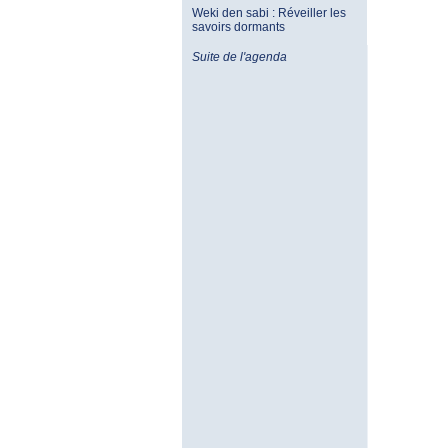
Weki den sabi : Réveiller les
savoirs dormants
Suite de l'agenda