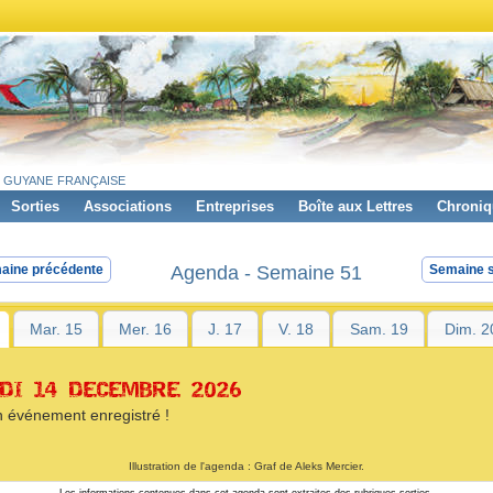
 guyane française
Sorties
Associations
Entreprises
Boîte aux Lettres
Chroniq
Agenda - Semaine 51
aine précédente
Semaine s
Mar. 15
Mer. 16
J. 17
V. 18
Sam. 19
Dim. 2
DI 14 DECEMBRE 2026
 événement enregistré !
Illustration de l'agenda : Graf de Aleks Mercier.
Les informations contenues dans cet agenda sont extraites des rubriques sorties,