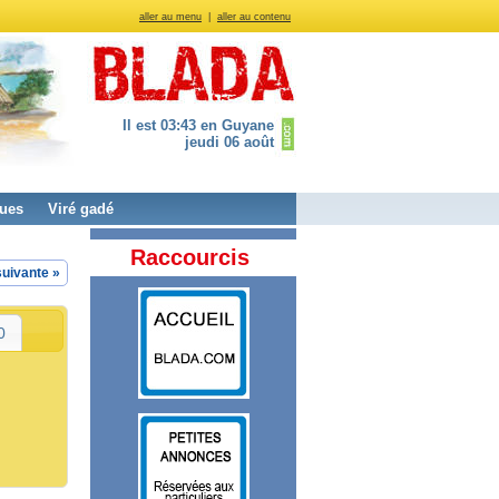
aller au menu
|
aller au contenu
Il est 03:43 en Guyane
jeudi 06 août
ues
Viré gadé
Raccourcis
uivante »
0