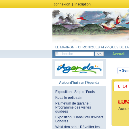
connexion
|
inscription
le marron - chroniques atypiques de la
Accueil
« Sem
Aujourd'hui sur l'Agenda
L. 14
Exposition : Ship of Fools
Koati le petit train
LUN
Palmetum de guyane :
Programme des visites
Aucun
guidées
Exposition : Dans l’œil d'Albert
Londres
Weki den sabi : Réveiller les