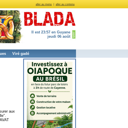
aller au menu
|
aller au contenu
Il est 23:57 en Guyane
jeudi 06 août
ues
Viré gadé
surer aux
le".
l’AVAT