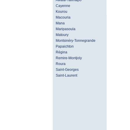
Awala-Yalimapo
Cayenne
Kourou
Macouria
Mana
Maripasoula
Matoury
Montsinéry-Tonnegrande
Papaichton
Régina
Remire-Montjoly
Roura
Saint-Georges
Saint-Laurent