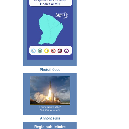
Photothèque
Lancements 2022
Vol 259 Ariane 5
Annonceurs
Régie publicitaire