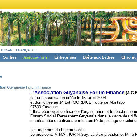
 guyane française
Sorties
Associations
Entreprises
Boîte aux Lettres
Chroniq
e
tion Guyanaise Forum Finance
L’Association Guyanaise Forum Finance
(A.G.F
est une association créée le 15 juillet 2004
et domiciliée au 14 Lot. MORDICE, route de Montabo
97300 Cayenne.
Elle a pour objet de financer l’organisation et le fonctionnem
Forum Social Permanent Guyanais
dans le cadre des diff
manifestations réalisées par le comité de pilotage de celui-ci
Les membres du bureau sont :
Le président, M MATHURIN Guy, La vice présidente, Mm