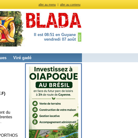
aller au menu
|
aller au contenu
Il est 08:51 en Guyane
vendredi 07 août
ues
Viré gadé
.F)
ent du
érentes
.
e PORTHOS