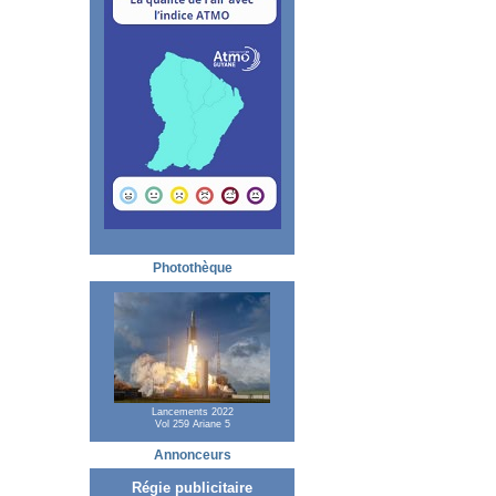
Photothèque
Lancements 2022
Vol 259 Ariane 5
Annonceurs
Régie publicitaire