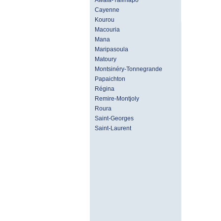
Awala-Yalimapo
Cayenne
Kourou
Macouria
Mana
Maripasoula
Matoury
Montsinéry-Tonnegrande
Papaichton
Régina
Remire-Montjoly
Roura
Saint-Georges
Saint-Laurent