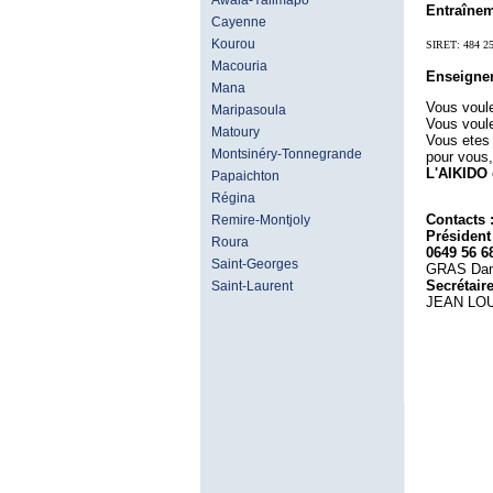
Awala-Yalimapo
Entraînem
Cayenne
Kourou
SIRET: 484 2
Macouria
Enseigne
Mana
Vous voule
Maripasoula
Vous voule
Matoury
Vous etes
Montsinéry-Tonnegrande
pour vous,
L'AIKIDO 
Papaichton
Régina
Contacts 
Remire-Montjoly
Président
Roura
0649 56 6
Saint-Georges
GRAS Dani
Secrétair
Saint-Laurent
JEAN LOUI