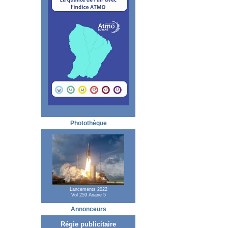
Photothèque
Lancements 2022
Vol 259 Ariane 5
Annonceurs
Régie publicitaire