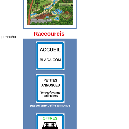
Raccourcis
rop macho
passer une petite annonce