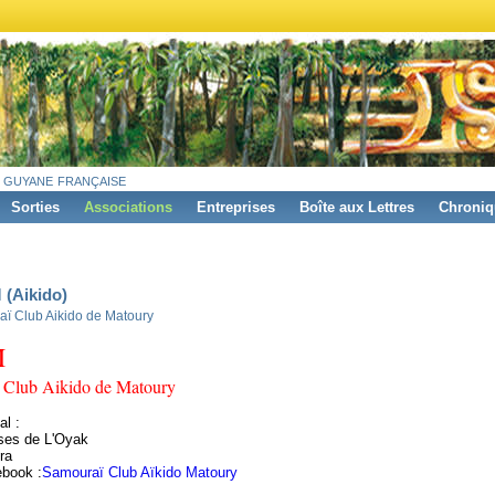
 guyane française
Sorties
Associations
Entreprises
Boîte aux Lettres
Chroniq
(Aikido)
ï Club Aikido de Matoury
M
 Club Aikido de Matoury
al :
sses de L'Oyak
ra
book :
Samouraï Club Aïkido Matoury