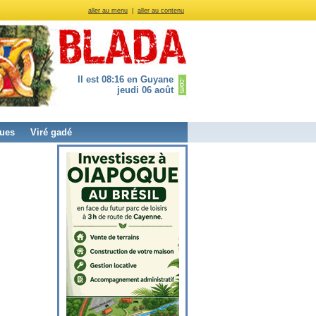
aller au menu
|
aller au contenu
Il est 08:16 en Guyane
jeudi 06 août
ues
Viré gadé