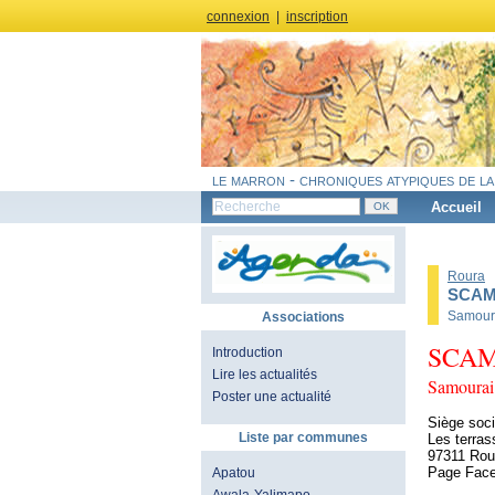
connexion
|
inscription
le marron - chroniques atypiques de la
Accueil
Roura
SCAM 
Samoura
Associations
SCA
Introduction
Lire les actualités
Samourai
Poster une actualité
Siège soci
Liste par communes
Les terra
97311 Rou
Page Face
Apatou