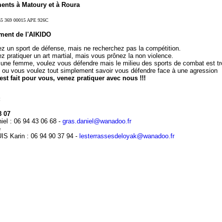
ents à Matoury et à Roura
55 369 00015 APE 926C
ment de l'AIKIDO
z un sport de défense, mais ne recherchez pas la compétition.
z pratiquer un art martial, mais vous prônez la non violence.
 une femme, voulez vous défendre mais le milieu des sports de combat est t
 ou vous voulez tout simplement savoir vous défendre face à une agression
est fait pour vous, venez pratiquer avec nous !!!
:
8 07
el : 06 94 43 06 68 -
gras.daniel@wanadoo.fr
e
S Karin : 06 94 90 37 94 -
lesterrassesdeloyak@wanadoo.fr