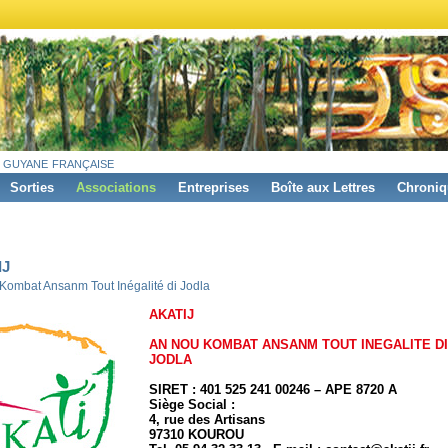
 guyane française
Sorties
Associations
Entreprises
Boîte aux Lettres
Chroniq
IJ
Kombat Ansanm Tout Inégalité di Jodla
AKATIJ
AN NOU KOMBAT ANSANM TOUT INEGALITE DI
JODLA
SIRET : 401 525 241 00246 – APE 8720 A
Siège Social :
4, rue des Artisans
97310 KOUROU