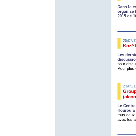
Dans le c
organise
2015
de 1
25/07/1
Kozé 
Les derni
discussio
pour discu
Pour plus
23/05/1
Group
(alcoo
Le Centre
Kourou a 
tous ceux 
avec les a