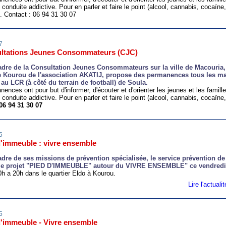
 conduite addictive. Pour en parler et faire le point (alcool, cannabis, cocaïne,
). Contact : 06 94 31 30 07
7
ltations Jeunes Consommateurs (CJC)
adre de la Consultation Jeunes Consommateurs sur la ville de Macouria,
Kourou de l'association AKATIJ, propose des permanences tous les ma
 au LCR (à côté du terrain de football) de Soula.
ences ont pour but d'informer, d'écouter et d'orienter les jeunes et les famille
conduite addictive. Pour en parler et faire le point (alcool, cannabis, cocaïne, 
06 94 31 30 07
5
d'immeuble : vivre ensemble
adre de ses missions de prévention spécialisée, le service prévention de
 le projet "PIED D'IMMEUBLE" autour du VIVRE ENSEMBLE"
ce vendredi 
h a 20h dans le quartier
E
ldo
à K
ourou.
Lire l'actual
5
d'immeuble - Vivre ensemble