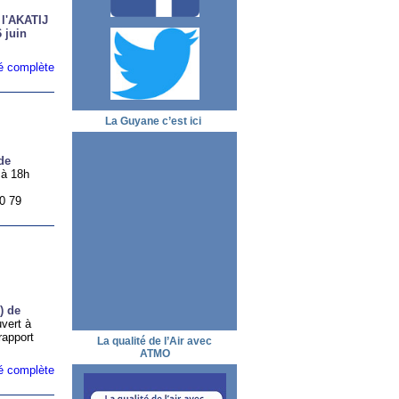
 l'AKATIJ
 juin
ité complète
La Guyane c’est ici
de
 à 18h
0 79
) de
vert à
rapport
La qualité de l’Air avec
ATMO
ité complète