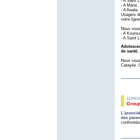
- A Saint 
- A Mana :
- A Awala 
Usagers d
votre lign
Nous vous 
- A Kourou
- A Saint
Adolescen
de santé, 
Nous vous 
Catayée. 
11/04/1
Group
L'associa
des paren
confrontés