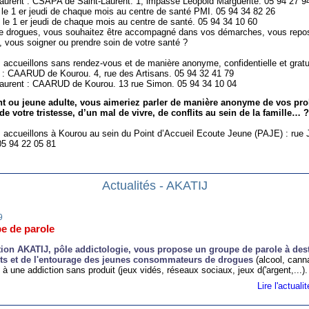
Laurent : CSAPA de Saint-Laurent. 1, impasse Leopold Marguerite. 05 94 27 9
 le 1 er jeudi de chaque mois au centre de santé PMI. 05 94 34 82 26
: le 1 er jeudi de chaque mois au centre de santé. 05 94 34 10 60
e drogues, vous souhaitez être accompagné dans vos démarches, vous repos
e, vous soigner ou prendre soin de votre santé ?
accueillons sans rendez-vous et de manière anonyme, confidentielle et gratui
 : CAARUD de Kourou. 4, rue des Artisans. 05 94 32 41 79
 Laurent : CAARUD de Kourou. 13 rue Simon. 05 94 34 10 04
t ou jeune adulte, vous aimeriez parler de manière anonyme de vos pr
de votre tristesse, d’un mal de vivre, de conflits au sein de la famille… ?
accueillons à Kourou au sein du Point d’Accueil Ecoute Jeune (PAJE) : rue 
05 94 22 05 81
Actualités - AKATIJ
9
e de parole
tion AKATIJ, pôle addictologie, vous propose un groupe de parole à des
ts et de l'entourage des jeunes consommateurs de drogues
(alcool, canna
 à une addiction sans produit (jeux vidés, réseaux sociaux, jeux d('argent,...).
Lire l'actual