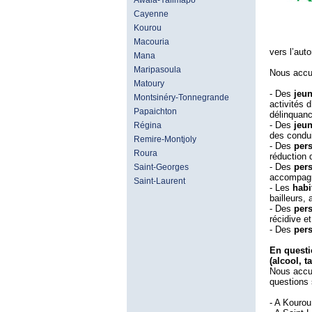
Awala-Yalimapo
Cayenne
Kourou
Macouria
vers l’auto
Mana
Maripasoula
Nous accu
Matoury
- Des
jeun
Montsinéry-Tonnegrande
activités 
Papaichton
délinquanc
- Des
jeun
Régina
des condui
Remire-Montjoly
- Des
pers
Roura
réduction 
- Des
per
Saint-Georges
accompagn
Saint-Laurent
- Les
habit
bailleurs, 
- Des
per
récidive et
- Des
pers
En questi
(alcool, t
Nous accue
questions 
- A Kourou