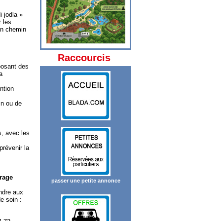
 jodla »
 les
 un chemin
Raccourcis
posant des
a
ention
in ou de
s, avec les
prévenir la
rage
passer une petite annonce
ondre aux
e soin :