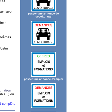
4 72
er, laver
passer une annonce de
covoiturage
te :
oblèmes
Justin
passer une annonce d’emploi
tination
bis...) ou
ité complète