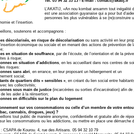
Tel. 05 94 32 33 13 - E-mail : contact@akatij.fr
L’AKATIJ, «An nou kombat ansamm tout inégalité di
est une association guyanaise qui a pour but d’aider
personnes les plus vulnérables à se (re)construire
nomie et l’insertion.
eillons, soutenons et accompagnons :
es déscolarisés, en risque de déscolarisation
ou sans activité en leur pro
d’insertion économique ou sociale et en menant des actions de prévention de l
e;
es en situation de souffrance
, par de l’écoute, de l’orientation et de la prév
tes à risque;
onnes en situation d’addictions
, en les accueillant dans nos centres de so
des risques:
sonnes sans abri
, en errance, en leur proposant un hébergement et un
ement social;
ants de quartiers dits « sensibles »
, en créant du lien social entre habitant
avec les collectivités;
sonnes sous main de justice
(incarcérées ou sorties d’incarcération) afin de 
 de les aider à la réinsertion;
onnes en difficultés sur le plan du logement
onnement sur vos consommations ou celle d’un membre de votre entou
abac, cannabis, drogues, jeux) ?
illons tout public de manière anonyme, confidentielle et gratuite afin de rép
sur les consommations ou les addictions, ou mettre en place une démarche d
 : CSAPA de Kourou. 4, rue des Artisans. 05 94 32 10 79