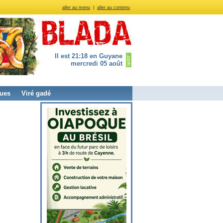
aller au menu
|
aller au contenu
Il est 21:18 en Guyane
mercredi 05 août
ues
Viré gadé