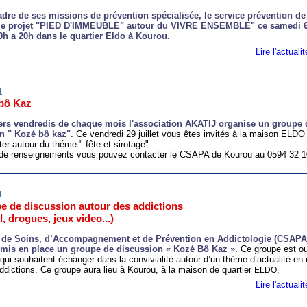
adre de ses missions de prévention spécialisée, le service prévention de
 le projet "PIED D'IMMEUBLE" autour du VIVRE ENSEMBLE"
ce samedi 6
0h a 20h
dans le quartier E
ldo
à K
ourou.
Lire l'actual
1
bô Kaz
ers vendredis de chaque mois l'association AKATIJ organise un groupe 
n " Kozé bô kaz".
Ce vendredi 29 juillet vous êtes invités à la maison ELDO
ter autour du théme " fête et sirotage".
 de renseignements vous pouvez contacter le CSAPA de Kourou au 0594 32 1
1
e de discussion autour des addictions
l, drogues, jeux video...)
 de Soins, d’Accompagnement et de Prévention en Addictologie (CSAPA
mis en place un groupe de discussion « Kozé Bô Kaz ».
Ce groupe est ou
qui souhaitent échanger dans la convivialité autour d’un thème d’actualité en 
ddictions. Ce groupe aura lieu à Kourou, à la maison de quartier
,
ELDO
Lire l'actual