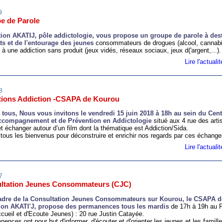
9
e de Parole
tion AKATIJ, pôle addictologie, vous propose un groupe de parole à des
ts et de l'entourage des jeunes
consommateurs de drogues (alcool, cannabis
 à une addiction sans produit (jeux vidés, réseaux sociaux, jeux d('argent,...).
Lire l'actual
8
tions Addiction -CSAPA de Kourou
 tous, Nous vous invitons le vendredi 15 juin 2018 à 18h au sein du Cent
ccompagnement et de Prévention en Addictologie
situé aux 4 rue des arti
et échanger autour d’un film dont la thématique est Addiction/Sida.
tous les bienvenus pour déconstruire et enrichir nos regards par ces échange
Lire l'actual
7
ltation Jeunes Consommateurs (CJC)
adre de la Consultation Jeunes Consommateurs sur Kourou, le CSAPA d
tion AKATI'J, propose des permanences tous les mardis
de 17h à 19h au
ccueil et d'Ecoute Jeunes) : 20 rue Justin Catayée.
ences ont pour but d'informer, d'écouter et d'orienter les jeunes et les famille