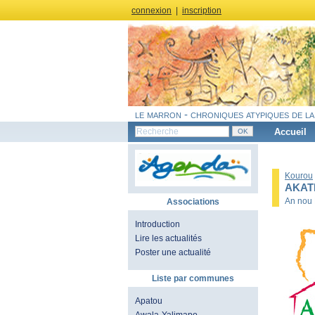
connexion
|
inscription
le marron - chroniques atypiques de la
Accueil
Kourou
AKAT
An nou 
Associations
Introduction
Lire les actualités
Poster une actualité
Liste par communes
Apatou