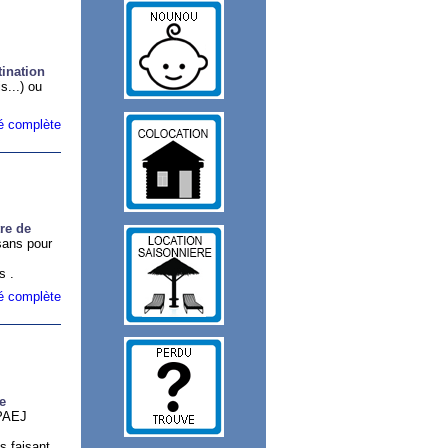
tination
...) ou
ité complète
re de
sans pour
s .
ité complète
e
 PAEJ
s faisant