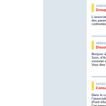
11/02/1
Group
L'associa
des paren
confrontés
29/05/1
Discu
Bonjour à
Soin, d'A
visionner 
Vous êtes 
24/10/1
Consu
Dans le c
l'associa
(Point d'A
Ces perman