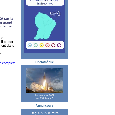
A sur la
un grand
sidant en
que
Il en est
ement dans
e
Photothèque
ité complète
Lancements 2022
Vol 259 Ariane 5
Annonceurs
Régie publicitaire