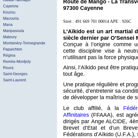
Awala-Yalimapo
Route de Mango - La Transv
Cayenne
97300 Cayenne
Kourou
Macouria
Siret : 491 669 701 00014 APE : 926C
Mana
L’Aïkido est un art martial 
Maripasoula
siècle dernier par O’Sensei 
Matoury
Montsinéry-Tonnegrande
Conçue à l’origine comme un
Papaichton
cette discipline vise à neut
Régina
n’utilisant pas la force physiqu
Remire-Montjoly
Ainsi, l’Aïkido peut être prat
Roura
tout âge.
Saint-Georges
Saint-Laurent
Une pratique régulière et prog
sécurité, d’entretenir sa cond
de développer la maîtrise de s
Fédér
Le club affilié, à la
Affinitaires
(FFAAA), est agréé
dirigés par Ange ALCIDE, 4ème
Brevet d’Etat et d’un Breve
Fédérations d’Aïkido (U.F.A.),