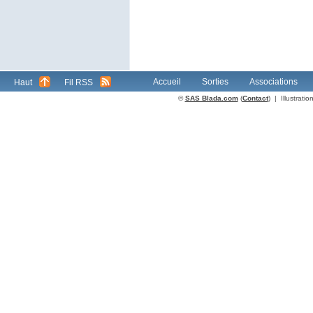
Accueil
Sorties
Associations
Haut
Fil RSS
©
SAS Blada.com
(
Contact
) | Illustrat