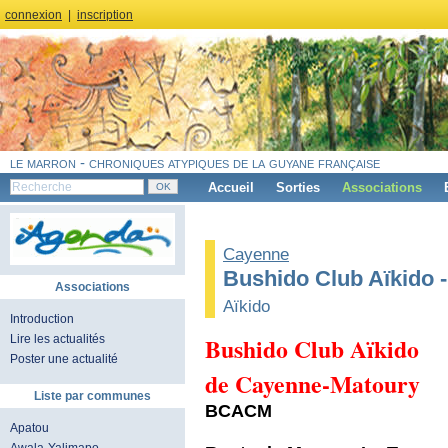
connexion
|
inscription
le marron - chroniques atypiques de la guyane française
Accueil
Sorties
Associations
Cayenne
Bushido Club Aïkido
Associations
Aïkido
Introduction
Bushido Club Aïkido
Lire les actualités
Poster une actualité
de Cayenne-Matoury
Liste par communes
BCACM
Apatou