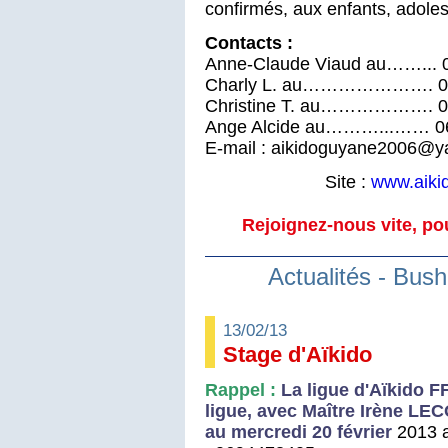
confirmés, aux enfants, adoles
Contacts :
Anne-Claude Viaud au……... 0
Charly L. au…………………. 06 
Christine T. au………………. 06
Ange Alcide au………...…… 06
E-mail : aikidoguyane2006@ya
Site :
www.aiki
Rejoignez-nous vite, pou
Actualités - Bus
13/02/13
Stage d'Aïkido
Rappel :
La ligue d'Aïkido 
ligue, avec Maître Irène LE
au mercredi 20 février
2013 a