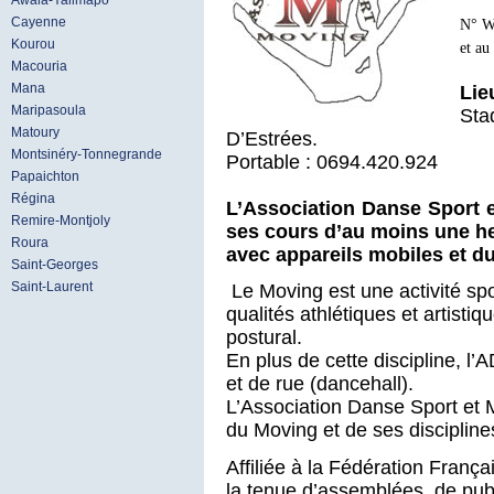
Awala-Yalimapo
Cayenne
N° W
Kourou
et au
Macouria
Mana
Lie
Maripasoula
Sta
Matoury
D’Estrées.
Montsinéry-Tonnegrande
Portable : 0694.420.924
Papaichton
Régina
L’Association Danse Sport 
Remire-Montjoly
ses cours d’au moins une he
Roura
avec appareils mobiles et d
Saint-Georges
Saint-Laurent
Le Moving est une activité spo
qualités athlétiques et artistiq
postural.
En plus de cette discipline, l
et de rue (dancehall).
L’Association Danse Sport et 
du Moving et de ses disciplines 
Affiliée à la Fédération Franç
la tenue d’assemblées, de publ