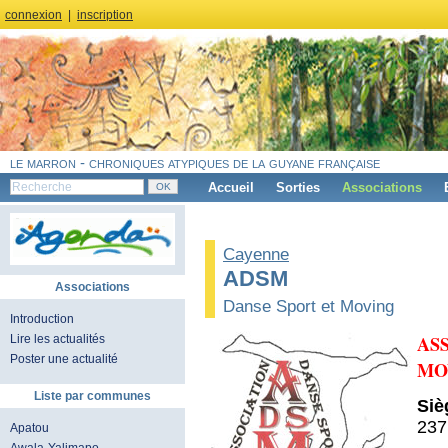
connexion
|
inscription
le marron - chroniques atypiques de la guyane française
Accueil
Sorties
Associations
Cayenne
ADSM
Associations
Danse Sport et Moving
Introduction
AS
Lire les actualités
Poster une actualité
MO
Liste par communes
Siè
237
Apatou