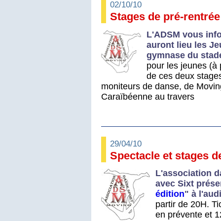
02/10/10
Stages de pré-rentré
L'ADSM vous info
auront lieu les J
gymnase du stade
pour les jeunes (à 
de ces deux stages
moniteurs de danse, de Moving
Caraïbéenne au travers
29/04/10
Spectacle et stages d
L'association d
avec Sixt prése
édition
" à l'au
partir de 20H. T
en prévente et 