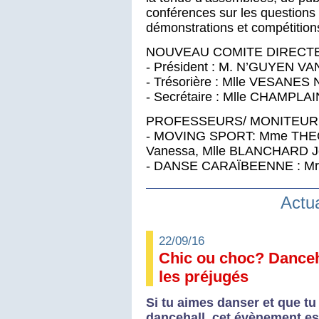
conférences sur les questions 
démonstrations et compétition
NOUVEAU COMITE DIRECTEU
- Président : M. N’GUYEN VA
- Trésorière : Mlle VESANES N
- Secrétaire : Mlle CHAMPLA
PROFESSEURS/ MONITEURS
- MOVING SPORT: Mme THEO
Vanessa, Mlle BLANCHARD J
- DANSE CARAÏBEENNE : Mr
Actu
22/09/16
Chic ou choc? Danceha
les préjugés
Si tu aimes danser et que tu
dancehall, cet évènement est 