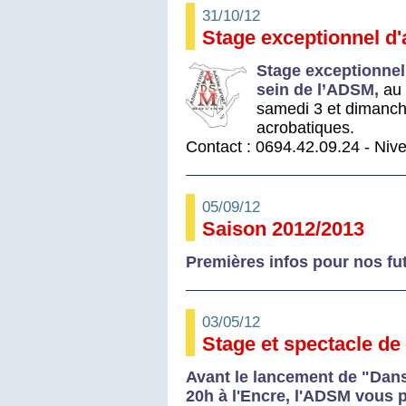
31/10/12
Stage exceptionnel d
S
tage exceptionne
sein de l’
ADSM,
au 
samedi 3 et dimanch
acrobatiques.
C
ontact
: 0694.42.09.24 - N
iv
05/09/12
Saison 2012/2013
Premières infos pour nos fu
03/05/12
Stage et spectacle de
Avant le lancement de "Danse
20h à l'E
ncre
, l'ADSM vous p