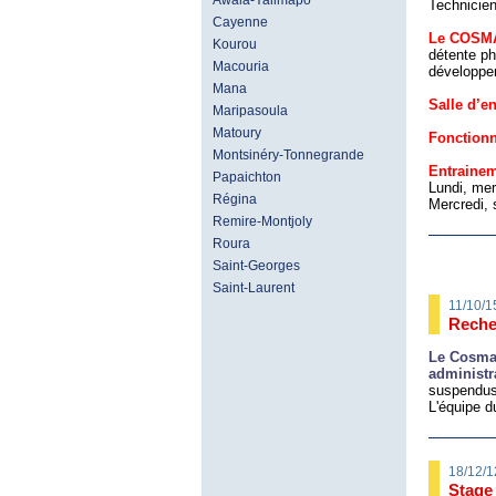
Awala-Yalimapo
Technicie
Cayenne
Le COSM
Kourou
détente ph
Macouria
développer
Mana
Salle d’e
Maripasoula
Matoury
Fonction
Montsinéry-Tonnegrande
Entraine
Papaichton
Lundi, mer
Régina
Mercredi, 
Remire-Montjoly
Roura
Saint-Georges
Saint-Laurent
11/10/1
Reche
Le Cosma 
administr
suspendus
L'équipe 
18/12/1
Stage 