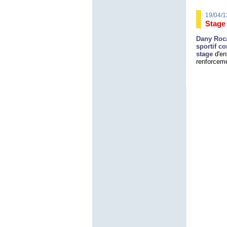
19/04/1
Stage 
Dany Roca
sportif c
stage
d'en
renforceme