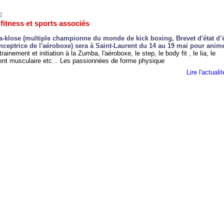
2
fitness et sports associés
-klose (multiple championne du monde de kick boxing, Brevet d'état d’
onceptrice de l'aéroboxe) sera à Saint-Laurent du 14 au 19 mai pour anim
trainement et initiation à la Zumba, l'aéroboxe, le step, le body fit , le lia, le
nt musculaire etc... Les passionnées de forme physique
Lire l'actual