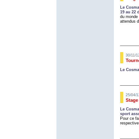
Le Cosma 
19 au 22 
du monde 
attendus d
30/11/1
Tourn
Le Cosma 
25/04/1
Stage
Le Cosma 
sport ass
Pour ce fa
respectiv