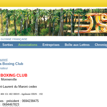
 guyane française
Sorties
Associations
Entreprises
Boîte aux Lettres
Chroniq
aurent
 Boxing Club
mateur
 BOXING CLUB
 Monnerville
nt-Laurent du Maroni cedex
 484 151 402 00019 - Agrément DDJS : 192
es : président : 0694238475
e : 0694467823