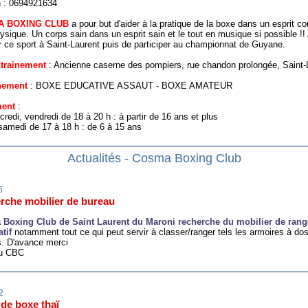
n : 0694921634
A BOXING CLUB
a pour but d'aider à la pratique de la boxe dans un esprit co
ysique. Un corps sain dans un esprit sain et le tout en musique si possible !! 
 ce sport à Saint-Laurent puis de participer au championnat de Guyane.
ntrainement
: Ancienne caserne des pompiers, rue chandon prolongée, Saint-
nement
: BOXE EDUCATIVE ASSAUT - BOXE AMATEUR
ment
:
credi, vendredi de 18 à 20 h : à partir de 16 ans et plus
samedi de 17 à 18 h : de 6 à 15 ans
Actualités - Cosma Boxing Club
5
rche mobilier de bureau
Boxing Club de Saint Laurent du Maroni recherche du mobilier de ran
atif
notamment tout ce qui peut servir à classer/ranger tels les armoires à do
. D'avance merci
du CBC
2
de boxe thaï