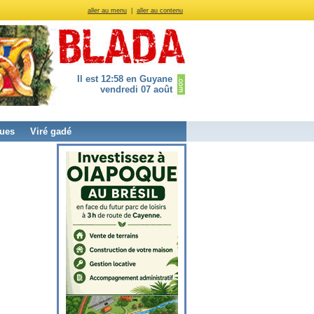
aller au menu
|
aller au contenu
Il est 12:58 en Guyane
vendredi 07 août
ues
Viré gadé