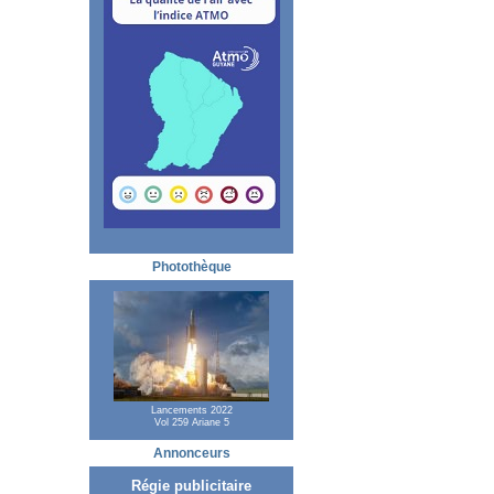
Photothèque
Lancements 2022
Vol 259 Ariane 5
Annonceurs
Régie publicitaire