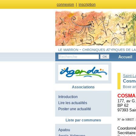
connexion
|
inscription
le marron - chroniques atypiques de la
Accueil
Saint-L
Cosma
Boxe a
Associations
COSMA
Introduction
177, av G.
Lire les actualités
BP 62
Poster une actualité
97393 Sai
N° de SIRET :
Liste par communes
Coordonné
Apatou
Secrétair