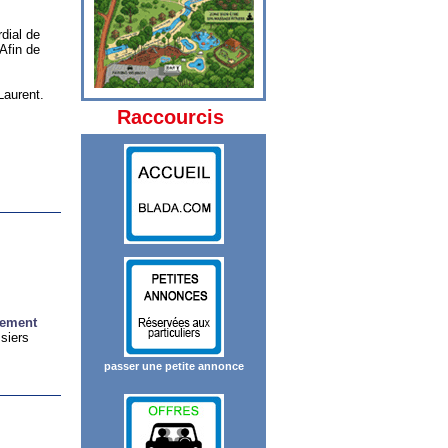
rdial de
Afin de
Laurent.
Raccourcis
gement
ssiers
passer une petite annonce