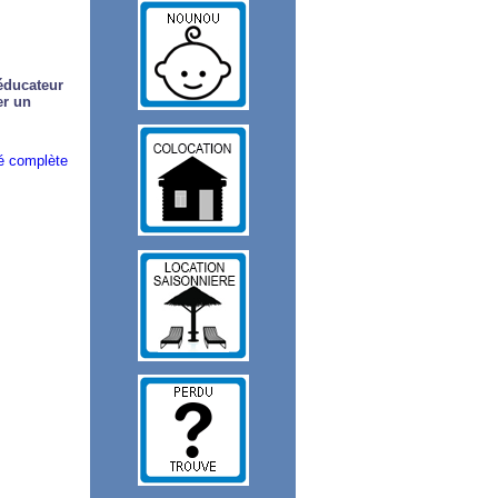
éducateur
er un
ité complète