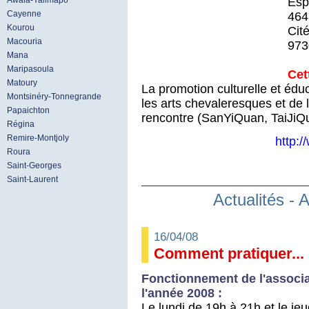
Esp
Awala-Yalimapo
Cayenne
464
Kourou
Cit
Macouria
973
Mana
Maripasoula
Cet
Matoury
La promotion culturelle et édu
Montsinéry-Tonnegrande
les arts chevaleresques et de l
Papaichton
rencontre (SanYiQuan, TaiJiQ
Régina
Remire-Montjoly
http:
Roura
Saint-Georges
Saint-Laurent
Actualités - 
16/04/08
Comment pratiquer...
Fonctionnement de l'associa
l'année 2008 :
Le lundi de 19h à 21h et le je