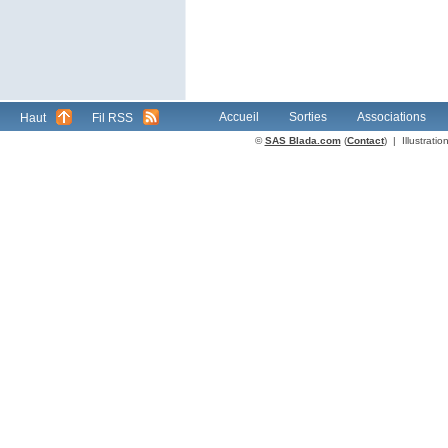
Accueil
Sorties
Associations
Haut
Fil RSS
©
SAS Blada.com
(
Contact
) | Illustrat