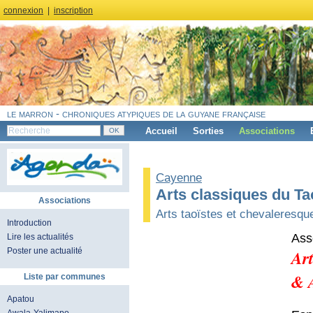
connexion
|
inscription
le marron - chroniques atypiques de la guyane française
Accueil
Sorties
Associations
Cayenne
Arts classiques du Ta
Associations
Arts taoïstes et chevaleresqu
Introduction
Ass
Lire les actualités
Art
Poster une actualité
& 
Liste par communes
Apatou