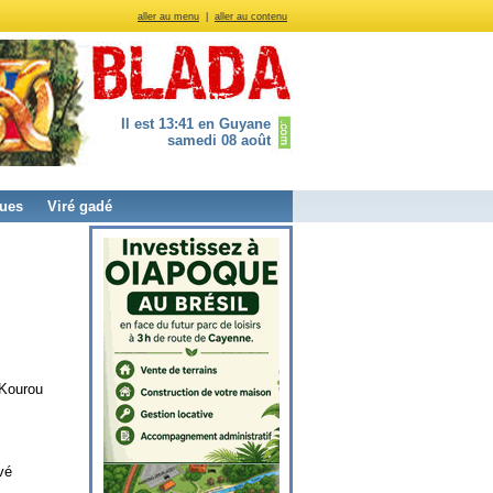
aller au menu
|
aller au contenu
Il est 13:41 en Guyane
samedi 08 août
ues
Viré gadé
 Kourou
vé