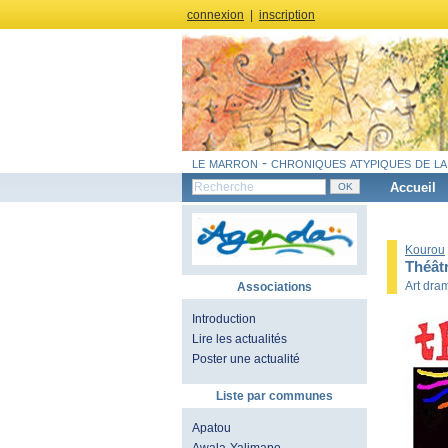
connexion
|
inscription
le marron - chroniques atypiques de la
Accueil
Kourou
Théâtr
Art dram
Associations
Introduction
Lire les actualités
Poster une actualité
Liste par communes
Apatou