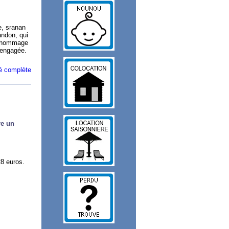
e, sranan
andon, qui
u hommage
 engagée.
ité complète
re un
28 euros.