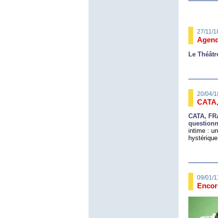
27/11/1
Agend
Le Théâtr
20/04/1
CATA
CATA, FRA
questionn
intime : u
hystérique
09/01/1
Encor