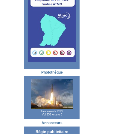
Photothèque
Lancements 2022
Vol 259 Ariane 5
Annonceurs
Régie publicitaire