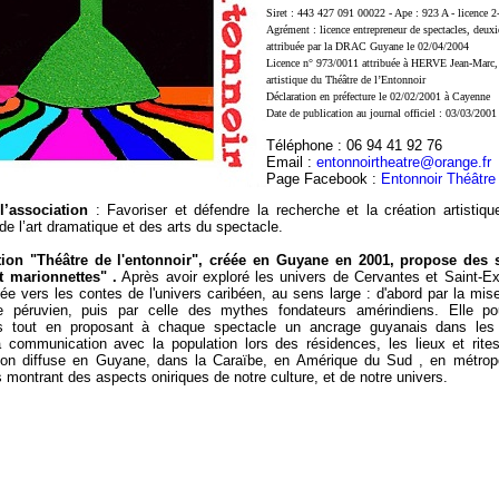
Siret : 443 427 091 00022 - Ape : 923 A -
licence 
Agrément : licence entrepreneur de spectacles, deuxi
attribuée par la DRAC Guyane le 02/04/2004
Licence n° 973/0011 attribuée à HERVE Jean-Marc, 
artistique du Théâtre de l’Entonnoir
Déclaration en préfecture le 02/02/2001 à Cayenne
Date de publication au journal officiel : 03/03/2001
Téléphone : 06 94 41 92 76
Email :
entonnoirtheatre@orange.fr
Page Facebook :
Entonnoir Théâtre
l’association
: Favoriser et défendre la recherche et la création artistiq
e l’art dramatique et des arts du spectacle.
tion "Théâtre de l'entonnoir", créée en Guyane en 2001, propose des 
et marionnettes" .
Après avoir exploré les univers de Cervantes et Saint-Ex
née vers les contes de l'univers caribéen, au sens large : d'abord par la mi
e péruvien, puis par celle des mythes fondateurs amérindiens. Elle po
s tout en proposant à chaque spectacle un ancrage guyanais dans les
la communication avec la population lors des résidences, les lieux et rite
tion diffuse en Guyane, dans la Caraïbe, en Amérique du Sud , en métropo
 montrant des aspects oniriques de notre culture, et de notre univers.