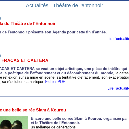
Actualités - Théâtre de l'entonnoir
8
a du Théâtre de l'Entonnoir
e de l'entonnoir présente son Agenda pour cette fin d'année.
Lire l'actual
8
, FRACAS ET CAETERA
CAS ET CAETERA se veut un objet artistique, une pièce de théâtre qui
e la poétique de l’effondrement et du décombrement du monde
, la cata
ne réflexion sur sa mise en scène, sa tentative d’effacement, son exacerbatio
, sa résolution cathartique.
Fichier PDF
Lire l'actual
1
e une belle soirée Slam à Kourou
Encore une belle soirée S
lam
à K
ourou
, organisée par
et le Théâtre de l'Entonnoir.
un mélange de générations