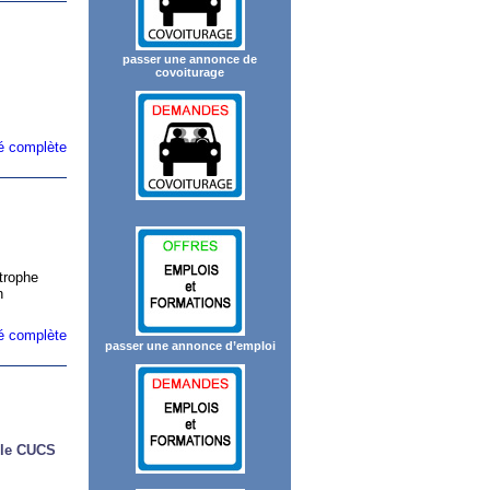
passer une annonce de
covoiturage
ité complète
strophe
n
ité complète
passer une annonce d’emploi
 le CUCS