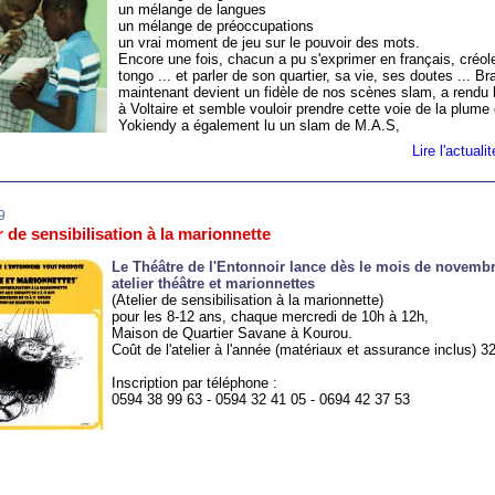
un mélange de langues
un mélange de préoccupations
un vrai moment de jeu sur le pouvoir des mots.
Encore une fois, chacun a pu s'exprimer en français, créol
tongo ... et parler de son quartier, sa vie, ses doutes ... Br
maintenant devient un fidèle de nos scènes slam, a rend
à Voltaire et semble vouloir prendre cette voie de la plume
Yokiendy a également lu un slam de M.A.S,
Lire l'actual
9
r de sensibilisation à la marionnette
Le Théâtre de l'Entonnoir lance dès le mois de novemb
atelier théâtre et marionnettes
(Atelier de sensibilisation à la marionnette)
pour les 8-12 ans, chaque mercredi de 10h à 12h,
Maison de Quartier Savane à Kourou.
Coût de l'atelier à l'année (matériaux et assurance inclus) 3
Inscription par téléphone :
0594 38 99 63 - 0594 32 41 05 - 0694 42 37 53