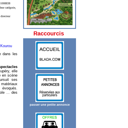
2-1008838
ème catégorie,
directeur
Raccourcis
 Kourou
ue dans les
spectacles
upéry, elle
se en scène
ursuit ses
 matériaux
s évoqués.
le ... des
passer une petite annonce