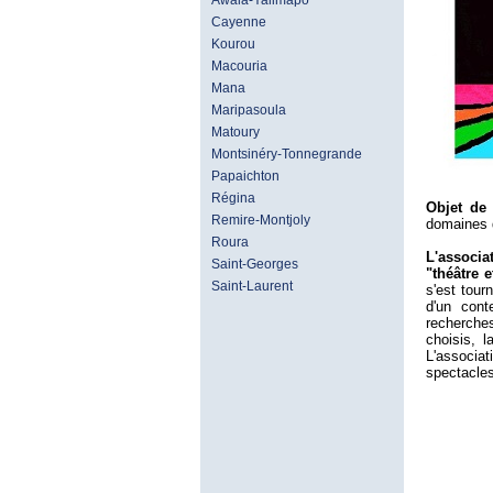
Awala-Yalimapo
Cayenne
Kourou
Macouria
Mana
Maripasoula
Matoury
Montsinéry-Tonnegrande
Papaichton
Régina
Objet de 
Remire-Montjoly
domaines d
Roura
L'associa
Saint-Georges
"théâtre 
Saint-Laurent
s'est tour
d'un cont
recherche
choisis, 
L'associa
spectacles