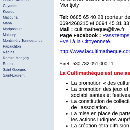
Awala-Yalimapo
Montjoly
Cayenne
Kourou
Tel:
0685 65 40 28 (porteur de
Macouria
0694268215 et 0694 45 31 33 
Mana
Mail :
cultimatheque@live.fr
Maripasoula
Page Facebook :
Pass’temps 
Matoury
Éveil à la Citoyenneté
Montsinéry-Tonnegrande
Papaichton
http://www.lacultimatheque.co
Régina
Remire-Montjoly
Siret : 530 782 051 000 11
Roura
Saint-Georges
La Cultimathèque est une ass
Saint-Laurent
La promotion « des cultur
La promotion des jeux et
sociabilisantes et festives
La constitution de collec
de l’association.
La mise en place de parten
les actions ludiques aupr
La création et la diffusio