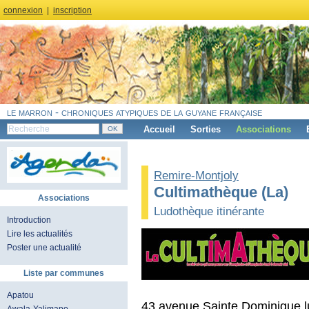
connexion
|
inscription
le marron - chroniques atypiques de la guyane française
Accueil
Sorties
Associations
Remire-Montjoly
Cultimathèque (La)
Associations
Ludothèque itinérante
Introduction
Lire les actualités
Poster une actualité
Liste par communes
Apatou
43 avenue Sainte Dominique 