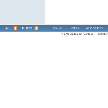
Accueil
Sorties
Associations
Haut
Fil RSS
©
SAS Blada.com
(
Contact
) | Illustrat