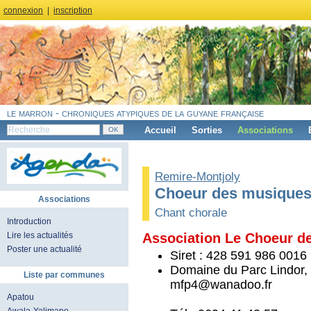
connexion
|
inscription
le marron - chroniques atypiques de la guyane française
Accueil
Sorties
Associations
Remire-Montjoly
Choeur des musiques 
Associations
Chant chorale
Introduction
Lire les actualités
Association Le Choeur d
Poster une actualité
Siret : 428 591 986 0016
Domaine du Parc Lindor,
Liste par communes
mfp4@wanadoo.fr
Apatou