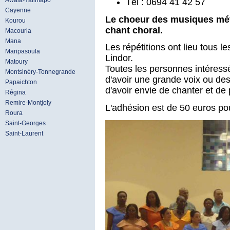
Awala-Yalimapo
Tél : 0694 41 42 57
Cayenne
Le choeur des musiques mé
Kourou
chant choral.
Macouria
Mana
Les répétitions ont lieu tous l
Maripasoula
Lindor.
Matoury
Toutes les personnes intéress
Montsinéry-Tonnegrande
d'avoir une grande voix ou des
Papaichton
d'avoir envie de chanter et de 
Régina
Remire-Montjoly
L'adhésion est de 50 euros pou
Roura
Saint-Georges
Saint-Laurent