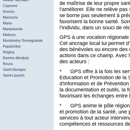
Awala-Yalimapo
de maîtrise de leur propre sa
Cayenne
l’améliorer. Elle ne relève pa
Kourou
se borne pas seulement à préc
Macouria
favorisent la bonne santé. Son
Mana
l’individu, dans un souci de ré
Maripasoula
Matoury
GPS à une vocation régionale et
Montsinéry-Tonnegrande
Cet ancrage local lui permet d
Papaichton
des bénévoles ou encore des é
Régina
actions dans ce champ. Avec l
Remire-Montjoly
des acteurs :
Roura
Saint-Georges
* GPS offre à la fois les ser
Saint-Laurent
Education et Promotion de la 
d'Information et de Prévention
la documentation et outils, la f
favorisant les échanges entre l
* GPS anime le pôle régiona
et promotion de la santé, une 
services à tout acteur interve
compétences et ressources de 