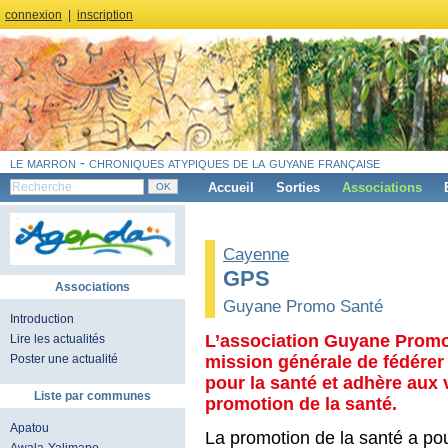
connexion
|
inscription
le marron - chroniques atypiques de la guyane française
Accueil
Sorties
Associations
Cayenne
GPS
Associations
Guyane Promo Santé
Introduction
L’association Guyane Promo 
Lire les actualités
mission générale de fédérer
Poster une actualité
pour la santé et adhère aux 
Liste par communes
promotion de la santé.
Apatou
La promotion de la santé a po