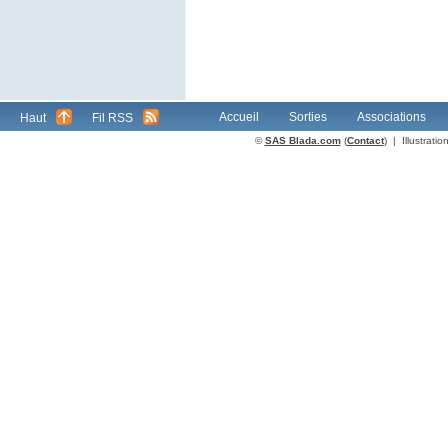
Accueil
Sorties
Associations
Haut
Fil RSS
©
SAS Blada.com
(
Contact
) | Illustrat