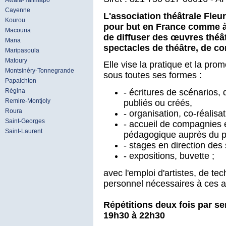
Awala-Yalimapo
Cayenne
L'association théâtrale Fleu
Kourou
pour but en France comme à 
Macouria
de diffuser des œuvres théât
Mana
spectacles de théâtre, de c
Maripasoula
Matoury
Elle vise la pratique et la pro
Montsinéry-Tonnegrande
sous toutes ses formes :
Papaichton
Régina
- écritures de scénarios, 
Remire-Montjoly
publiés ou créés,
Roura
- organisation, co-réalisa
Saint-Georges
- accueil de compagnies 
Saint-Laurent
pédagogique auprès du pu
- stages en direction des 
- expositions, buvette ;
avec l'emploi d'artistes, de te
personnel nécessaires à ces ac
Répétitions deux fois par se
19h30 à 22h30