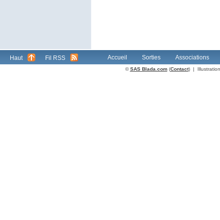
Accueil
Sorties
Associations
Haut
Fil RSS
©
SAS Blada.com
(
Contact
) | Illustrat