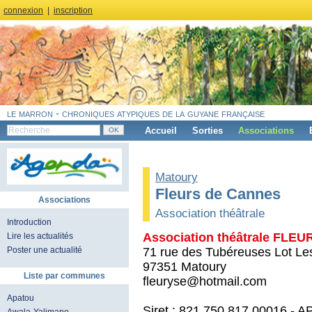
connexion
|
inscription
le marron - chroniques atypiques de la guyane française
Accueil
Sorties
Associations
Matoury
Fleurs de Cannes
Associations
Association théâtrale
Introduction
Association théâtrale FLE
Lire les actualités
71 rue des Tubéreuses Lot Les
Poster une actualité
97351 Matoury
Liste par communes
fleuryse@hotmail.com
Apatou
Siret : 821 750 817 00016 - A