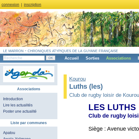
connexion
|
inscription
le marron - chroniques atypiques de la guyane française
Accueil
Sorties
Associations
Kourou
Luths (les)
Associations
Club de rugby loisir de Kouro
Introduction
LES LUTHS
Lire les actualités
Poster une actualité
Club de rugby lois
Liste par communes
Siège : Avenue vict
Apatou