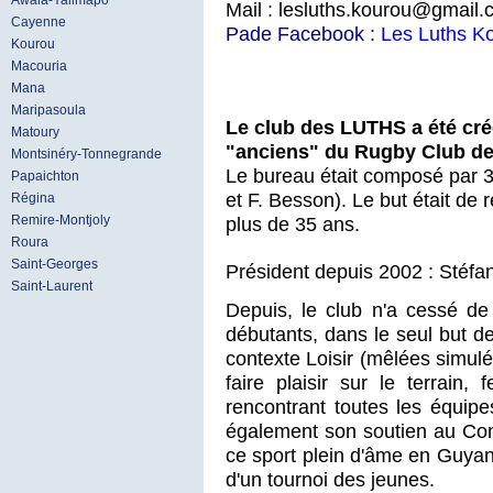
Awala-Yalimapo
Mail : lesluths.kourou@gmail
Cayenne
Pade Facebook :
Les Luths K
Kourou
Macouria
Mana
Maripasoula
Le club des LUTHS a été cr
Matoury
"anciens" du Rugby Club de 
Montsinéry-Tonnegrande
Le bureau était composé par 3
Papaichton
et F. Besson). Le but était de
Régina
plus de 35 ans.
Remire-Montjoly
Roura
Saint-Georges
Président depuis 2002 : Stéfa
Saint-Laurent
Depuis, le club n'a cessé d
débutants, dans le seul but d
contexte Loisir (mêlées simulé
faire plaisir sur le terrain,
rencontrant toutes les équip
également son soutien au Co
ce sport plein d'âme en Guyan
d'un tournoi des jeunes.