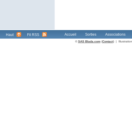
Accueil
Sorties
Associations
Haut
Fil RSS
©
SAS Blada.com
(
Contact
) | Illustrat