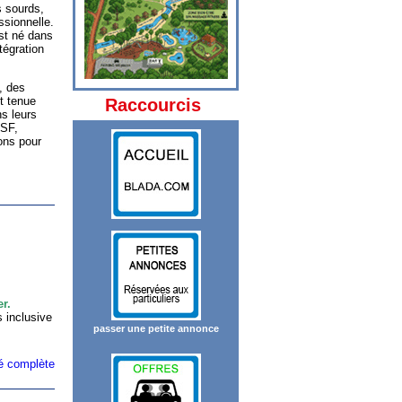
s sourds,
ssionnelle.
st né dans
tégration
, des
st tenue
Raccourcis
ns leurs
LSF,
ions pour
r.
 inclusive
passer une petite annonce
ité complète