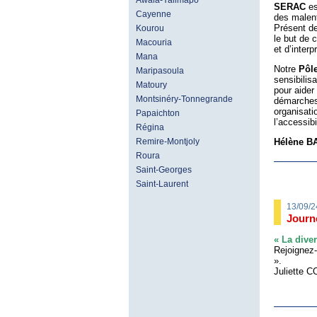
Awala-Yalimapo
SERAC
es
Cayenne
des malent
Présent d
Kourou
le but de c
Macouria
et d’interp
Mana
Notre
Pôle
Maripasoula
sensibilis
Matoury
pour aider
Montsinéry-Tonnegrande
démarches 
organisati
Papaichton
l’accessibi
Régina
Hélène BA
Remire-Montjoly
Roura
Saint-Georges
Saint-Laurent
13/09/2
Journ
« La dive
Rejoignez-
».
Juliette 