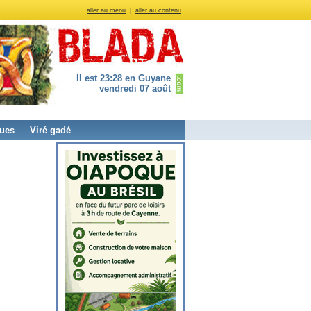
aller au menu
|
aller au contenu
Il est 23:28 en Guyane
vendredi 07 août
ues
Viré gadé