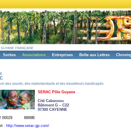
 guyane française
Sorties
Associations
Entreprises
Boîte aux Lettres
Chroniq
e
C
tion des sourds, des malentendants et des travailleurs handicapés
SERAC Pôle Guyane
Cité Cabassou
Bâtiment G – C22
97300 CAYENNE
 52 00029 8899B
et :
http://www.serac-gp.com/