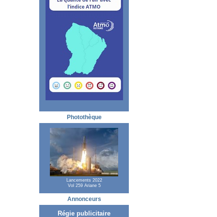
Photothèque
Lancements 2022
Vol 259 Ariane 5
Annonceurs
Régie publicitaire