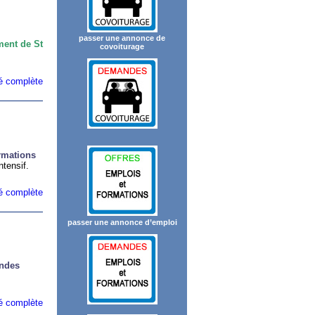
passer une annonce de
ment de St
covoiturage
ité complète
rmations
tensif.
ité complète
passer une annonce d’emploi
andes
ité complète