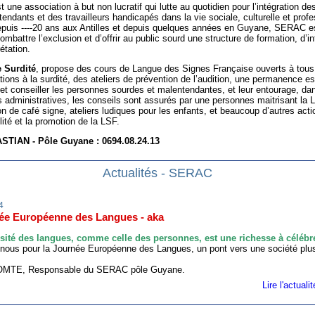
t une association à but non lucratif qui lutte au quotidien pour l’intégration de
endants et des travailleurs handicapés dans la vie sociale, culturelle et profe
epuis ----20 ans aux Antilles et depuis quelques années en Guyane, SERAC e
ombattre l’exclusion et d’offrir au public sourd une structure de formation, d’in
rétation.
 Surdité
, propose des cours de Langue des Signes Française ouverts à tous
ations à la surdité, des ateliers de prévention de l’audition, une permanence e
 et conseiller les personnes sourdes et malentendantes, et leur entourage, da
administratives, les conseils sont assurés par une personnes maitrisant la 
on de café signe, ateliers ludiques pour les enfants, et beaucoup d’autres act
lité et la promotion de la LSF.
STIAN - Pôle Guyane : 0694.08.24.13
Actualités - SERAC
4
ée Européenne des Langues - aka
rsité des langues, comme celle des personnes, est une richesse à célébre
nous pour la Journée Européenne des Langues, un pont vers une société plus
COMTE, Responsable du SERAC pôle Guyane.
Lire l'actual