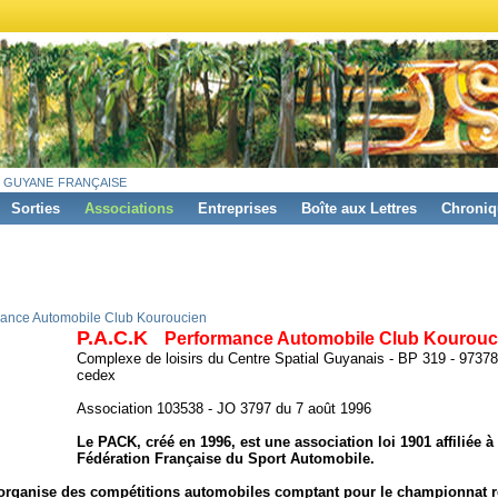
 guyane française
Sorties
Associations
Entreprises
Boîte aux Lettres
Chroniq
ance Automobile Club Kouroucien
P.A.C.K
Performance Automobile Club Kourouc
Complexe de loisirs du Centre Spatial Guyanais - BP 319 - 97
cedex
Association 103538 - JO 3797 du 7 août 1996
Le PACK, créé en 1996, est une association
loi 1901
affiliée à
Fédération Française du Sport Automobile.
rganise des compétitions automobiles comptant pour le championnat r