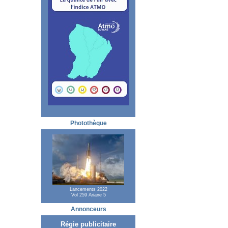
Photothèque
Lancements 2022
Vol 259 Ariane 5
Annonceurs
Régie publicitaire