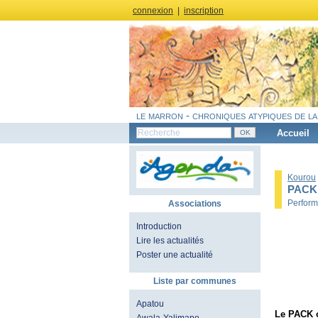
connexion
|
inscription
le marron - chroniques atypiques de la
Accueil
Kourou
PACK
Perform
Associations
Introduction
Lire les actualités
Poster une actualité
Liste par communes
Apatou
Le PACK o