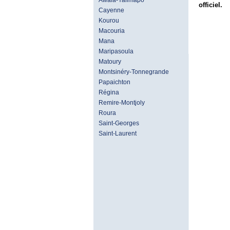
Awala-Yalimapo
officiel.
Cayenne
Kourou
Macouria
Mana
Maripasoula
Matoury
Montsinéry-Tonnegrande
Papaichton
Régina
Remire-Montjoly
Roura
Saint-Georges
Saint-Laurent