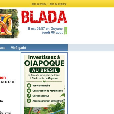
aller au menu
|
aller au contenu
Il est 09:57 en Guyane
jeudi 06 août
ues
Viré gadé
ien
378 KOUROU
 la
égional