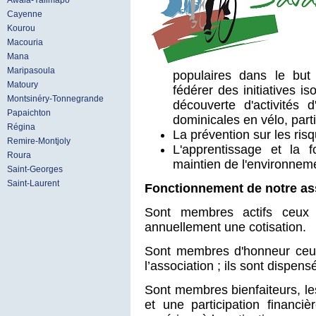
Awala-Yalimapo
Cayenne
Kourou
Macouria
Mana
Maripasoula
populaires dans le but
Matoury
fédérer des initiatives is
Montsinéry-Tonnegrande
découverte d'activités d
Papaichton
dominicales en vélo, part
Régina
La prévention sur les risq
Remire-Montjoly
L'apprentissage et la 
Roura
maintien de l'environnem
Saint-Georges
Saint-Laurent
Fonctionnement de notre ass
Sont membres actifs ceux 
annuellement une cotisation.
Sont membres d'honneur ceux
l’association ; ils sont dispens
Sont membres bienfaiteurs, le
et une participation financi