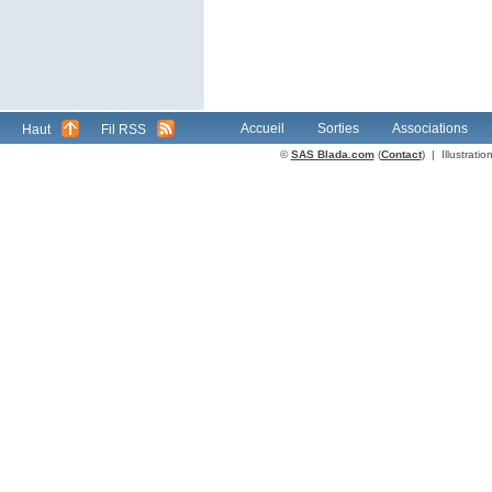
Accueil
Sorties
Associations
Haut
Fil RSS
©
SAS Blada.com
(
Contact
) | Illustrat