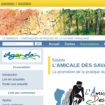
connexion
|
inscription
le marron - chroniques atypiques de la guyane française
Accueil
Sorties
Associations
Kourou
L'AMICALE DES SAV
Associations
La promotion de la pratique du
Introduction
Lire les actualités
Poster une actualité
Liste par communes
Apatou