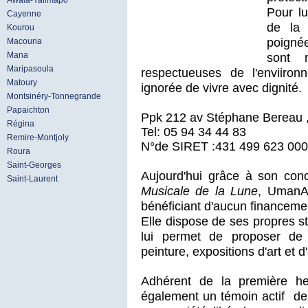
Awala-Yalimapo
Pour lu
Cayenne
de la 
Kourou
poigné
Macouria
Mana
sont m
Maripasoula
respectueuses de
l'enviiro
Matoury
ignorée de vivre avec dignité.
Montsinéry-Tonnegrande
Papaichton
Ppk 212 av Stéphane Bereau 
Régina
Tel: 05 94 34 44 83
Remire-Montjoly
N°de SIRET :431 499 623 000
Roura
Saint-Georges
Aujourd'hui grâce à son con
Saint-Laurent
Musicale de la Lune
, UmanAr
bénéficiant d'aucun financeme
Elle dispose de ses propres st
lui permet de proposer de 
peinture,
expositions d'art et d'
Adhérent de la première he
également
un témoin actif d