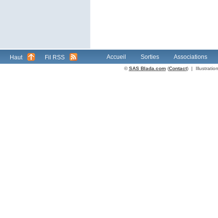
Accueil
Sorties
Associations
Haut
Fil RSS
©
SAS Blada.com
(
Contact
) | Illustrat