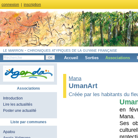
connexion
|
inscription
le marron - chroniques atypiques de la guyane française
Accueil
Sorties
Associations
Mana
UmanArt
Associations
Créée par les habitants du fl
Introduction
Uman
Lire les actualités
en fév
Poster une actualité
Mana.
Liste par communes
Ses ob
culturel
Apatou
protect