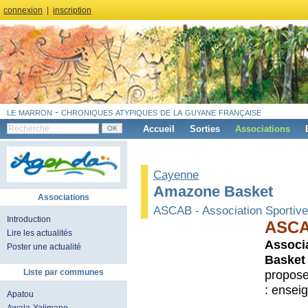
connexion
|
inscription
le marron - chroniques atypiques de la guyane française
Accueil
Sorties
Associations
Cayenne
Amazone Basket
Associations
ASCAB - Association Sportive
Introduction
ASC
Lire les actualités
Associa
Poster une actualité
Basket
Liste par communes
propose
: ensei
Apatou