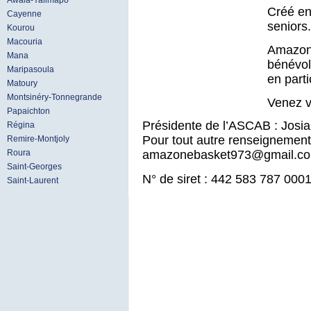
Awala-Yalimapo
Créé en 
Cayenne
seniors.
Kourou
Macouria
Amazon
Mana
bénévol
Maripasoula
en part
Matoury
Montsinéry-Tonnegrande
Venez v
Papaichton
Présidente de l’ASCAB : Josi
Régina
Pour tout autre renseignement,
Remire-Montjoly
Roura
amazonebasket973@gmail.c
Saint-Georges
N° de siret : 442 583 787 000
Saint-Laurent