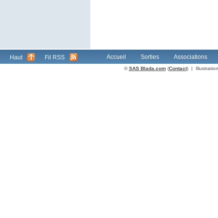
Accueil
Sorties
Associations
Haut
Fil RSS
©
SAS Blada.com
(
Contact
) | Illustrat