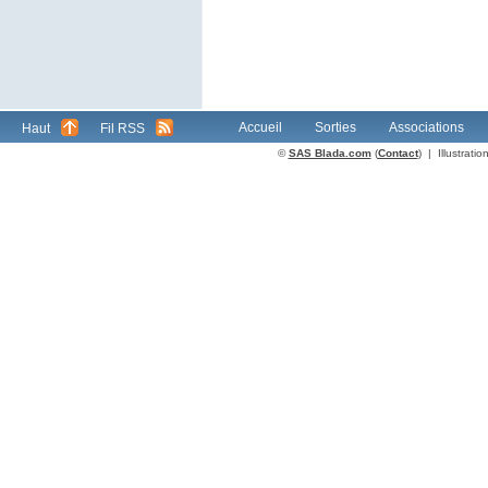
Accueil
Sorties
Associations
Haut
Fil RSS
©
SAS Blada.com
(
Contact
) | Illustrat