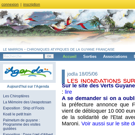
connexion
|
inscription
le marron - chroniques atypiques de la guyane française
Accueil
Sorties
Associations
jodla 18/05/06
les inondations su
Sur le site des Verts Guyane
Aujourd'hui sur l'Agenda
:
lire
Les Chiroptères
A se demander si on a oubl
La Mémoire des Uwapotosan
la préfecture annonce
que Fr
Exposition : Ship of Fools
vient de débloquer 10 000 eur
Koati le petit train
de la solidarité de l'Etat av
Palmetum de guyane :
Maroni.
Voir aussi sur le site 
Programme des visites
guidées
Exposition : Dans l’œil d'Albert