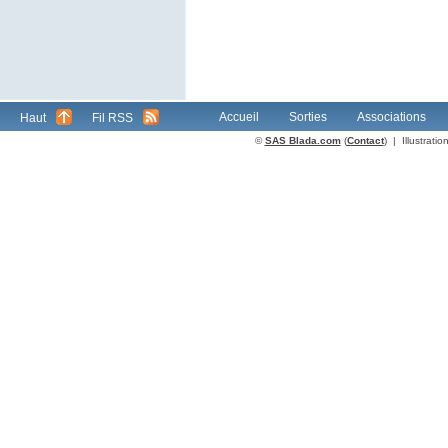
Accueil
Sorties
Associations
Haut
Fil RSS
©
SAS Blada.com
(
Contact
) | Illustrat