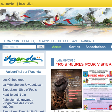
connexion
|
inscription
le marron - chroniques atypiques de la guyane française
Accueil
Sorties
Associations
jodla 09/05/15
trois heures pour visit
Aujourd'hui sur l'Agenda
Les Chiroptères
La Mémoire des Uwapotosan
Exposition : Ship of Fools
Koati le petit train
Palmetum de guyane :
Programme des visites
guidées
Exposition : Dans l’œil d'Albert