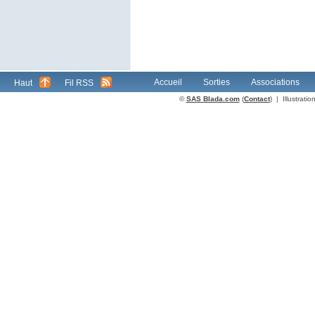
Accueil
Sorties
Associations
Haut
Fil RSS
©
SAS Blada.com
(
Contact
) | Illustrat