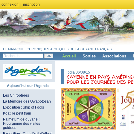
connexion
|
inscription
le marron - chroniques atypiques de la guyane française
Accueil
Sorties
Associations
jodla 06/08/15
cayenne en pays amérind
pour les journées des p
Aujourd'hui sur l'Agenda
Les Chiroptères
La Mémoire des Uwapotosan
Exposition : Ship of Fools
Koati le petit train
Palmetum de guyane :
Programme des visites
guidées
Exposition : Dans l’œil d'Albert