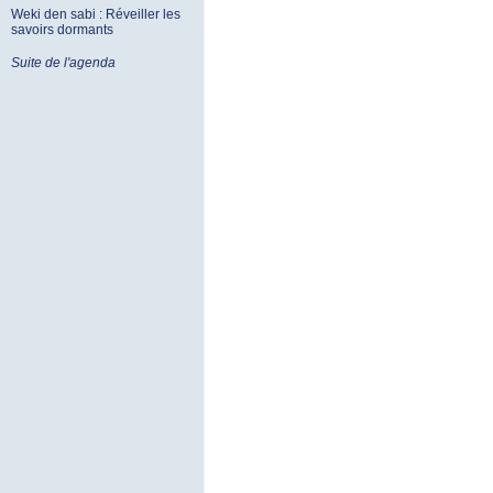
Weki den sabi : Réveiller les
savoirs dormants
Suite de l'agenda