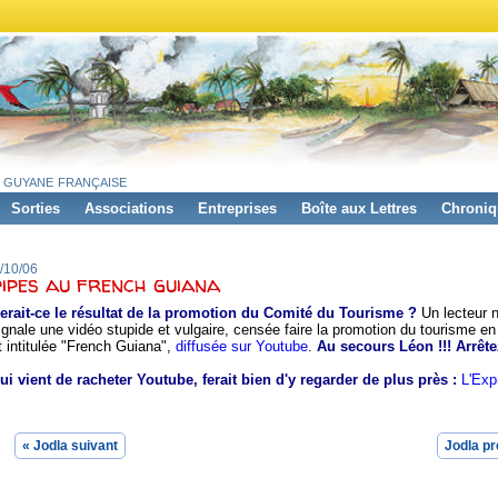
 guyane française
Sorties
Associations
Entreprises
Boîte aux Lettres
Chroniq
1/10/06
pipes au french guiana
erait-ce le résultat de la promotion du Comité du Tourisme ?
Un lecteur 
ignale une vidéo stupide et vulgaire, censée faire la promotion du tourisme e
t intitulée "French Guiana"
,
diffusée sur Youtube
.
Au secours Léon !!! Arrête
ui vient de racheter Youtube, ferait bien d'y regarder de plus près :
L'Exp
« Jodla suivant
Jodla pr