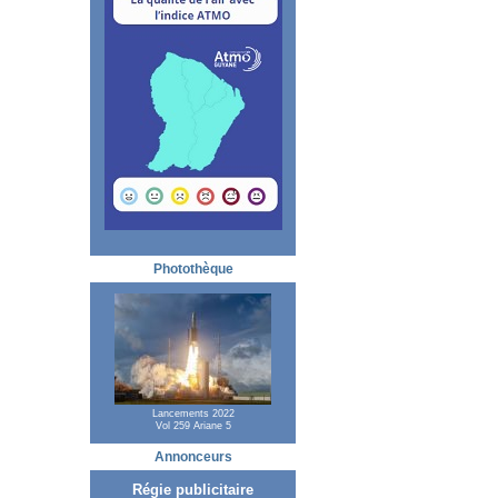
Photothèque
Lancements 2022
Vol 259 Ariane 5
Annonceurs
Régie publicitaire