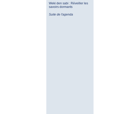
Weki den sabi : Réveiller les
savoirs dormants
Suite de l'agenda