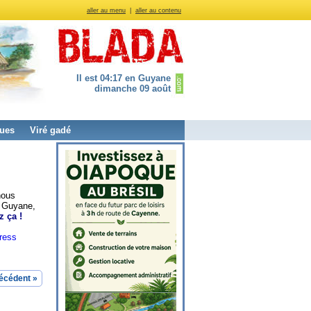
aller au menu
|
aller au contenu
Il est 04:17 en Guyane
dimanche 09 août
ues
Viré gadé
nous
n Guyane,
z ça !
ress
écédent »