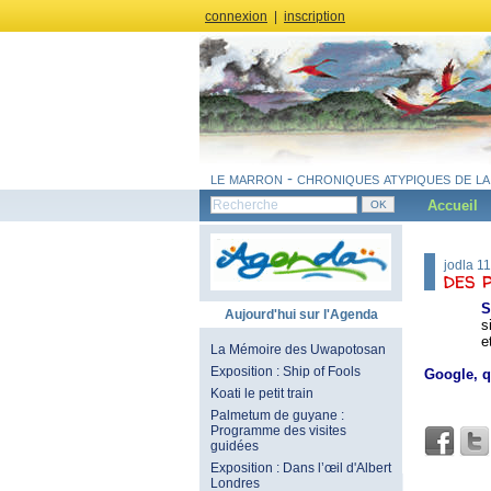
connexion
|
inscription
le marron - chroniques atypiques de la
Accueil
jodla 1
des 
S
Aujourd'hui sur l'Agenda
s
e
La Mémoire des Uwapotosan
Exposition : Ship of Fools
Google, q
Koati le petit train
Palmetum de guyane :
Programme des visites
guidées
Exposition : Dans l’œil d'Albert
Londres