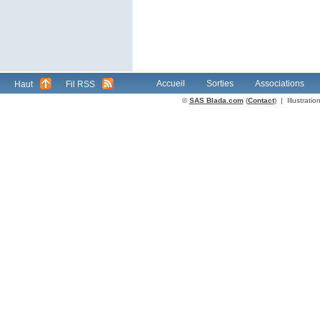
Accueil
Sorties
Associations
Haut
Fil RSS
©
SAS Blada.com
(
Contact
) | Illustrat