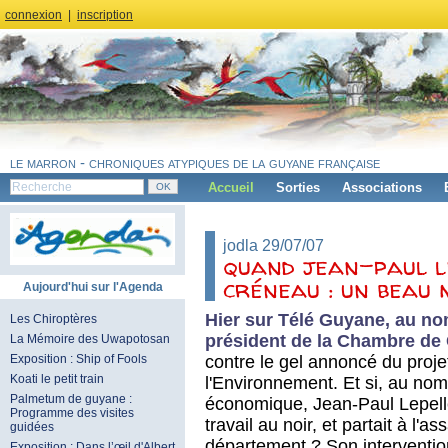
connexion
|
inscription
le marron - chroniques atypiques de la guyane française
Accueil
Sorties
Associations
jodla 29/07/07
quand jean-paul l
créneau : un beau 
Aujourd'hui sur l'Agenda
Hier sur Télé Guyane, au n
Les Chiroptères
président de la Chambre d
La Mémoire des Uwapotosan
contre le gel annoncé du proj
Exposition : Ship of Fools
Koati le petit train
l'Environnement. Et si, au n
Palmetum de guyane :
économique, Jean-Paul Lepellet
Programme des visites
travail au noir, et partait à l'a
guidées
département ? Son intervention
Exposition : Dans l’œil d'Albert