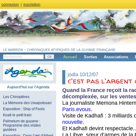
connexion
|
inscription
le marron - chroniques atypiques de la guyane française
Accueil
Sorties
Associations
jodla 10/12/07
c'est pas l'argent 
Aujourd'hui sur l'Agenda
Quand la France reçoit la rac
décomplexée, sur les ventes 
Les Chiroptères
La journaliste Memona Hinterma
La Mémoire des Uwapotosan
Paris.evous
.
Exposition : Ship of Fools
Visite de Kadhafi : 3 milliards
Koati le petit train
nouvelle
.
Palmetum de guyane :
Programme des visites
Et Kadhafi devint respectacle.
guidées
La Libye, sœur d’armes de la
Exposition : Dans l’œil d'Albert