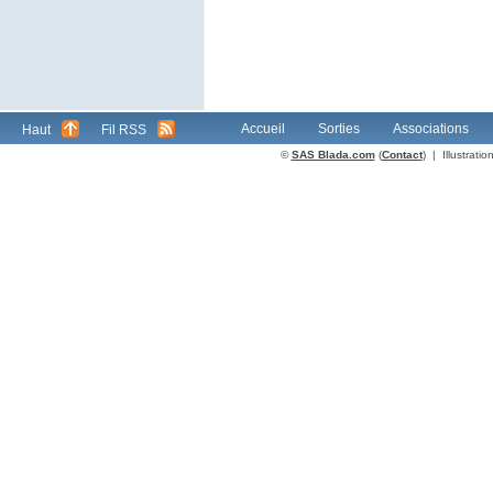
Accueil
Sorties
Associations
Haut
Fil RSS
©
SAS Blada.com
(
Contact
) | Illustrat