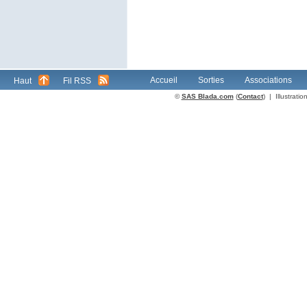
Accueil
Sorties
Associations
Haut
Fil RSS
©
SAS Blada.com
(
Contact
) | Illustrat