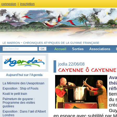
connexion
|
inscription
le marron - chroniques atypiques de la guyane française
Accueil
Sorties
Associations
jodla 22/06/08
cayenne ô cayenne 
Aujourd'hui sur l'Agenda
Ava
thé
La Mémoire des Uwapotosan
réf
Exposition : Ship of Fools
tie
Koati le petit train
du 
Palmetum de guyane :
Programme des visites
cré
guidées
Guy
Exposition : Dans l’œil d'Albert
en espace avec subtilité par M
Londres