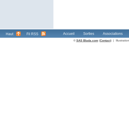
Accueil
Sorties
Associations
Haut
Fil RSS
©
SAS Blada.com
(
Contact
) | Illustrat