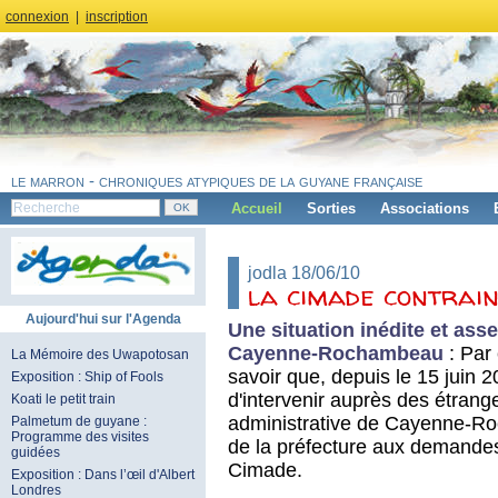
connexion
|
inscription
le marron - chroniques atypiques de la guyane française
Accueil
Sorties
Associations
jodla 18/06/10
la cimade contrain
Aujourd'hui sur l'Agenda
Une situation inédite et as
Cayenne-Rochambeau
: Par
La Mémoire des Uwapotosan
savoir que, depuis le 15 juin 20
Exposition : Ship of Fools
d'intervenir auprès des étrang
Koati le petit train
administrative de Cayenne-Roc
Palmetum de guyane :
Programme des visites
de la préfecture aux demandes 
guidées
Cimade.
Exposition : Dans l’œil d'Albert
Londres