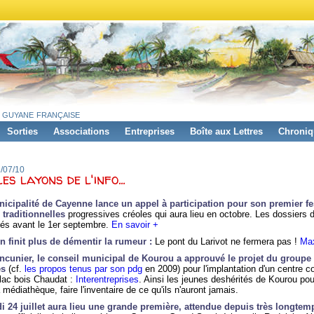
 guyane française
Sorties
Associations
Entreprises
Boîte aux Lettres
Chroniq
1/07/10
es layons de l'info...
icipalité de Cayenne lance un appel à participation pour son premier fe
traditionnelles
progressives créoles qui aura lieu en octobre. Les dossiers 
sés avant le 1er septembre.
En savoir +
n finit plus de démentir la rumeur
:
Le pont du Larivot ne fermera pas
!
Max
ncunier, le conseil municipal de Kourou a approuvé le projet du groupe
es
(cf.
les propos tenus par son pdg
en 2009) pour l'implantation d'un centre 
 lac bois Chaudat :
Interentreprises
. Ainsi les jeunes deshérités de Kourou pou
a médiathèque, faire l'inventaire de ce qu'ils n'auront jamais.
 24 juillet aura lieu une grande première, attendue depuis très longtem