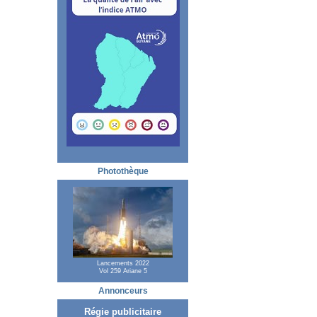
Photothèque
Lancements 2022
Vol 259 Ariane 5
Annonceurs
Régie publicitaire