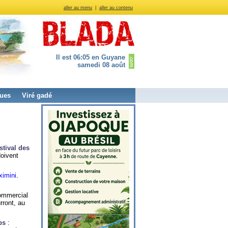
aller au menu
|
aller au contenu
Il est 06:05 en Guyane
samedi 08 août
ues
Viré gadé
stival des
doivent
imini
.
commercial
rront, au
ps
: