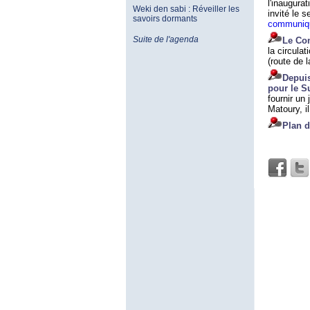
l'inaugura
Weki den sabi : Réveiller les
invité le 
savoirs dormants
communiq
Suite de l'agenda
Le Con
la circula
(route de 
Depuis
pour le S
fournir un 
Matoury, i
Plan d