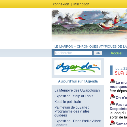
connexion
|
inscription
le marron - chroniques atypiques de la
Accueil
jodla 2
sur l
Aujourd'hui sur l'Agenda
La mun
musiques 
La Mémoire des Uwapotosan
être dépo
Exposition : Ship of Fools
On n'e
Koati le petit train
Pas ra
Palmetum de guyane :
Despoint
Programme des visites
le long du
guidées
sortir de l
Exposition : Dans l’œil d'Albert
Samedi
Londres