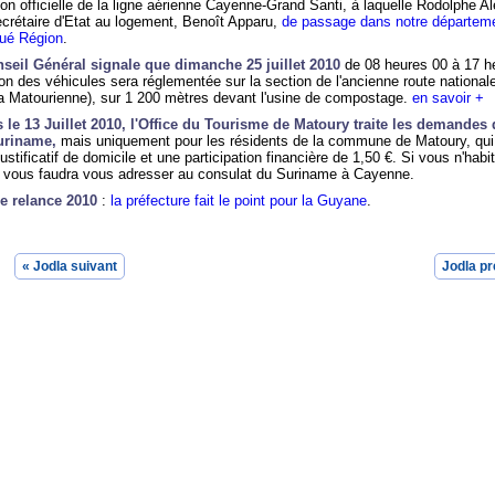
tion officielle de la ligne aérienne Cayenne-Grand Santi, à laquelle Rodolphe A
secrétaire d'Etat au logement, Benoît Apparu,
de passage dans notre départem
ué Région
.
seil Général signale que dimanche 25 juillet 2010
de 08 heures 00 à 17 h
tion des véhicules sera réglementée sur la section de l'ancienne route national
la Matourienne), sur 1 200 mètres devant l'usine de compostage.
en savoir +
 le 13 Juillet 2010, l'Office du Tourisme de Matoury traite les demandes 
uriname,
mais uniquement pour les résidents de la commune de Matoury, qui
justificatif de domicile et une participation financière de 1,50 €. Si vous n'hab
l vous faudra vous adresser au consulat du Suriname à Cayenne.
e relance 2010
:
la préfecture fait le point pour la Guyane
.
« Jodla suivant
Jodla pr