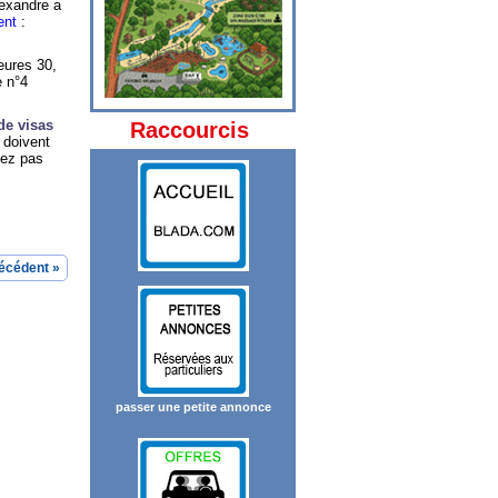
lexandre a
ent
:
eures 30,
e n°4
de visas
Raccourcis
 doivent
itez pas
écédent »
passer une petite annonce