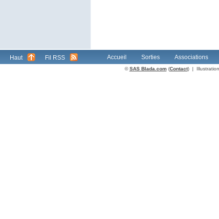
Accueil
Sorties
Associations
Haut
Fil RSS
©
SAS Blada.com
(
Contact
) | Illustrat