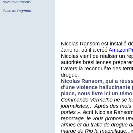
savoirs dormants
Suite de l'agenda
Nicolas Ransom est installé d
Janeiro, où il a créé
AmazonPr
Nicolas vient de réaliser un re
autorités brésiliennes prépar
travers la reconquête des territ
drogue.
Nicolas Ransom, qui a réuss
d'une violence hallucinante 
place, nous livre ici un t
Commando Vermelho ne se lais
journalistes… Après des mois d
portes
», écrit Nicolas Ransom
reportage, je vous propose une
armes et du trafic de drogue d
marge de Rio la magnifique..
.