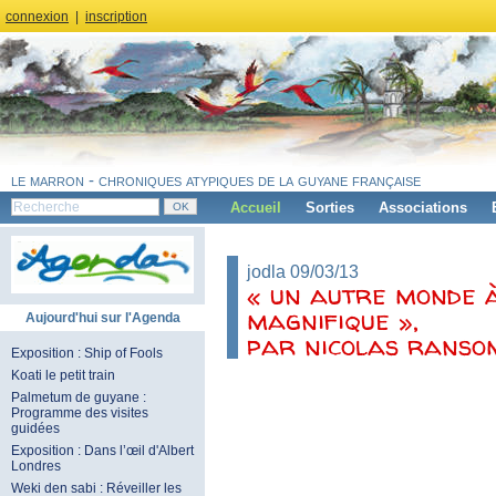
connexion
|
inscription
le marron - chroniques atypiques de la guyane française
Accueil
Sorties
Associations
jodla 09/03/13
« un autre monde à
magnifique »,
Aujourd'hui sur l'Agenda
par nicolas ranso
Exposition : Ship of Fools
Koati le petit train
Palmetum de guyane :
Programme des visites
guidées
Exposition : Dans l’œil d'Albert
Londres
Weki den sabi : Réveiller les