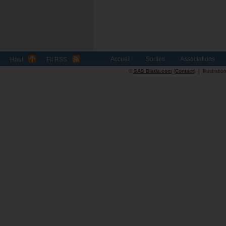
Accueil
Sorties
Associations
Haut
Fil RSS
©
SAS Blada.com
(
Contact
) | Illustrat