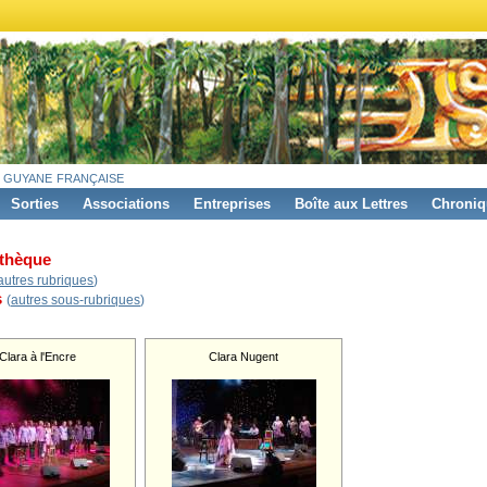
 guyane française
Sorties
Associations
Entreprises
Boîte aux Lettres
Chroniq
thèque
autres rubriques
)
s
(
autres sous-rubriques
)
Clara à l'Encre
Clara Nugent