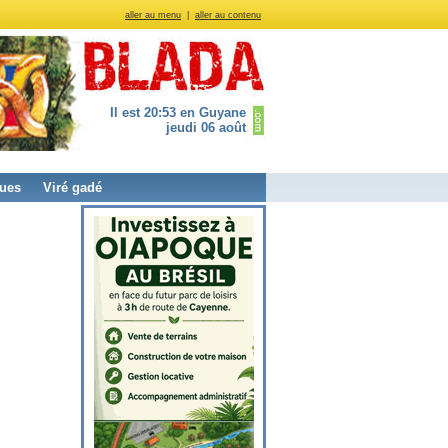
aller au menu
|
aller au contenu
Il est 20:53 en Guyane
jeudi 06 août
ues
Viré gadé