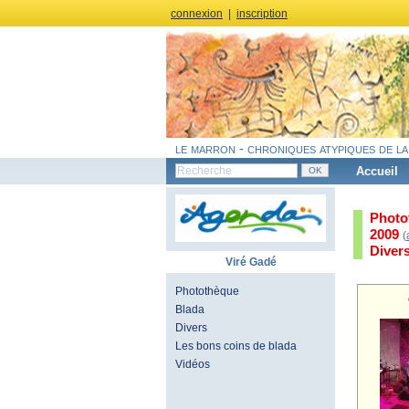
connexion
|
inscription
le marron - chroniques atypiques de la
Accueil
Photo
2009
(
Diver
Viré Gadé
Photothèque
Blada
Divers
Les bons coins de blada
Vidéos