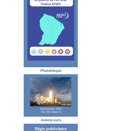
Photothèque
Lancements 2022
Vol 259 Ariane 5
Annonceurs
Régie publicitaire